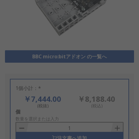
BBC micro:bitアドオン の一覧へ
1個小計：*
￥7,444.00
￥8,188.40
(税抜)
(税込)
Add
個
to
数量を選択または入力
Basket
注文書へ追加