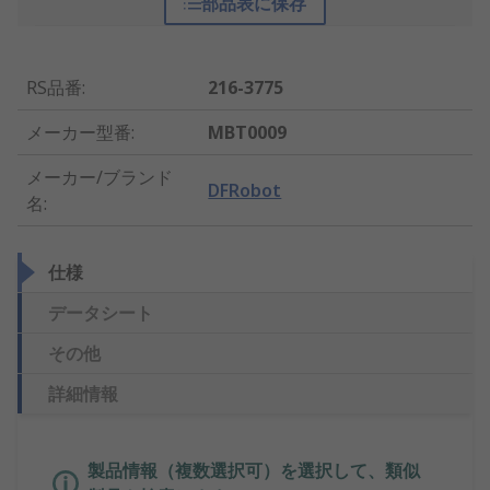
部品表に保存
RS品番
:
216-3775
メーカー型番
:
MBT0009
メーカー/ブランド
DFRobot
名
:
仕様
データシート
その他
詳細情報
製品情報（複数選択可）を選択して、類似