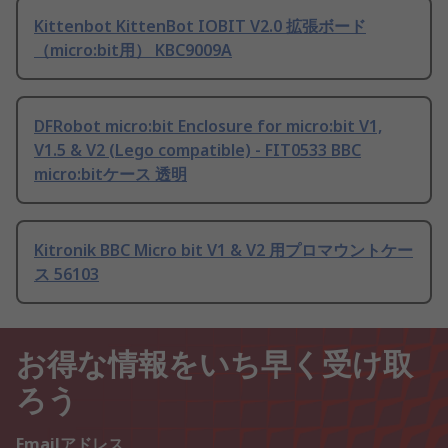
Kittenbot KittenBot IOBIT V2.0 拡張ボード
（micro:bit用） KBC9009A
DFRobot micro:bit Enclosure for micro:bit V1,
V1.5 & V2 (Lego compatible) - FIT0533 BBC
micro:bitケース 透明
Kitronik BBC Micro bit V1 & V2 用プロマウントケー
ス 56103
お得な情報をいち早く受け取
ろう
Emailアドレス