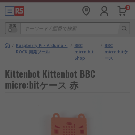
0
型番
/
Raspberry Pi・Arduino・
/
BBC
/
BBC
ROCK 開発ツール
micro:bit
micro:bitケ
Shop
ース
Kittenbot Kittenbot BBC
micro:bitケース 赤