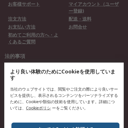
お客様サポート
マイアカウント（ユーザ
ー登録)
注文方法
配送・送料
お支払い方法
お問合せ
初めてご利用の方へ・よ
くあるご質問
法的事項
プライバシーポリシー
ご利用規約
より良い体験のためにCookieを使用していま
クッキーポリシー
す
RSについて
当社のウェブサイトでは、閲覧やご注文の際により良いサー
ビスを提供し、表示されるコンテンツをパーソナライズする
会社概要
採用情報
ために、Cookieや類似の技術を使用しています。詳細につ
プレスリリース＆お知ら
コーポレートサイト
いては、
Cookieポリシ
ーをご覧ください。
せ
全世界のRS
RSの歴史