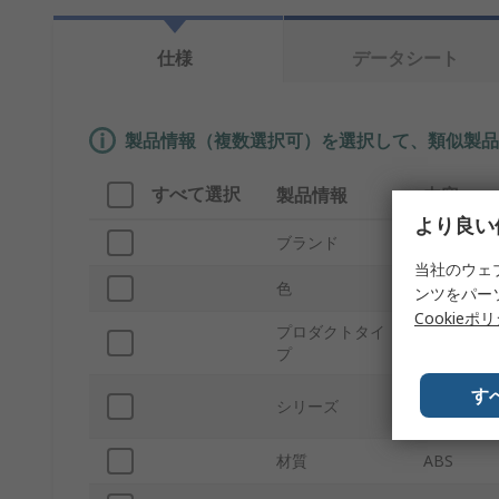
仕様
データシート
製品情報（複数選択可）を選択して、類似製品
すべて選択
製品情報
内容
より良い
ブランド
DFRobot
当社のウェ
色
透明
ンツをパー
Cookieポ
プロダクトタイ
BBC micr
プ
す
micro:bit 
シリーズ
FIT0533
材質
ABS