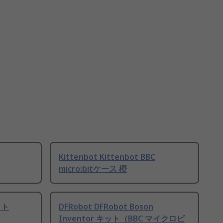
Kittenbot Kittenbot BBC
micro:bitケース 橙
ット
DFRobot DFRobot Boson
Inventor キット（BBC マイクロビ