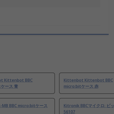
ot Kittenbot BBC
Kittenbot Kittenbot BBC
bitケース 青
micro:bitケース 赤
-MB BBC micro:bitケース
Kitronik BBCマイクロ: ビ
56107