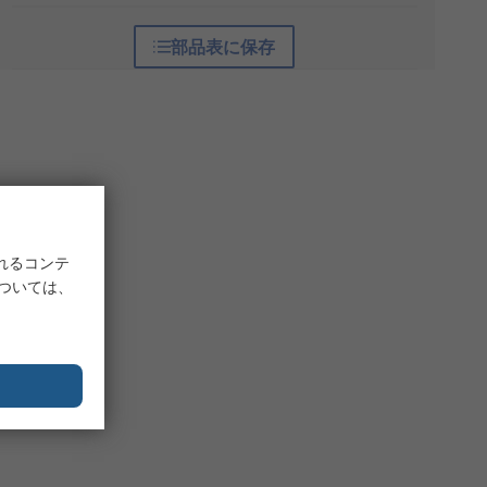
部品表に保存
れるコンテ
については、