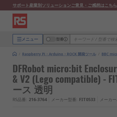
サポート
産業別ソリューション
ご意見・ご感想はこちら
メニュー
型番
/
Raspberry Pi・Arduino・ROCK 開発ツール
/
BBC mic
DFRobot micro:bit Enclosure
& V2 (Lego compatible) - 
ース 透明
RS品番
:
216-3764
メーカー型番
:
FIT0533
メーカー