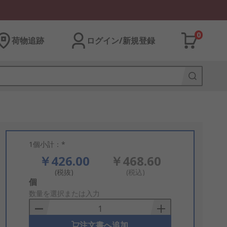
0
荷物追跡
ログイン/新規登録
1個小計：*
￥426.00
￥468.60
(税抜)
(税込)
Add
個
to
数量を選択または入力
Basket
注文書へ追加