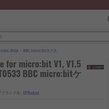
ro:bit Shop
/
BBC micro:bitケース
 for micro:bit V1, V1.5
FIT0533 BBC micro:bitケ
/ブランド名
:
DFRobot