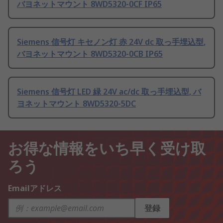
バヨネットマウント 8WD5320-0CF IP65
Siemens 信号灯 キセノン灯 赤 24V dc 取っ手埋込型,
バヨネットマウント 8WD5320-0CB IP65
Siemens 信号灯 LED 緑 24V ac/dc 取っ手埋込型, バ
ヨネットマウント 8WD5320-5DC
お得な情報をいち早く受け取
ろう
Emailアドレス
登録