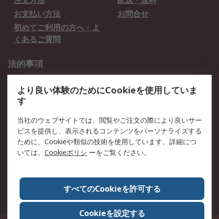
注文方法
配送・送料
お支払い方法
お問合せ
初めてご利用の方へ・よ
くあるご質問
法的事項
プライバシーポリシー
ご利用規約
より良い体験のためにCookieを使用していま
クッキーポリシー
す
RSについて
当社のウェブサイトでは、閲覧やご注文の際により良いサー
ビスを提供し、表示されるコンテンツをパーソナライズする
会社概要
採用情報
ために、Cookieや類似の技術を使用しています。詳細につ
プレスリリース＆お知ら
コーポレートサイト
いては、
Cookieポリシ
ーをご覧ください。
せ
全世界のRS
RSの歴史
すべてのCookieを許可する
ESGへの取り組み（英語）
認証について
Cookieを設定する