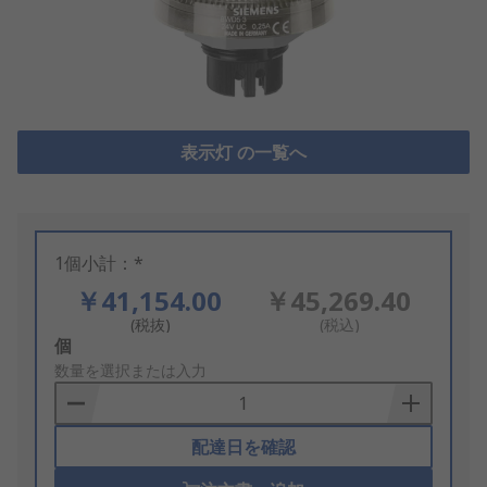
表示灯 の一覧へ
1個小計：*
￥41,154.00
￥45,269.40
(税抜)
(税込)
Add
個
to
数量を選択または入力
Basket
配達日を確認