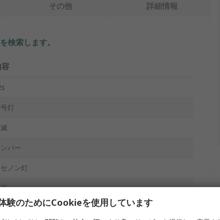
その他
詳細情報
を検索します。
内容
2s
信号灯
点滅
アンバー
キセノン灯
表面
体験のためにCookieを使用しています
00mA