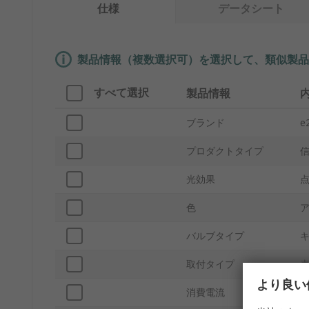
仕様
データシート
製品情報（複数選択可）を選択して、類似製品
すべて選択
製品情報
ブランド
e
プロダクトタイプ
光効果
色
バルブタイプ
取付タイプ
より良い
消費電流
3