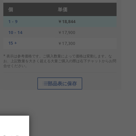
個
単価
1 - 9
￥18,844
10 - 14
￥17,900
15 +
￥17,300
* 表示は参考価格です。ご購入数量によって価格は変動します。な
お、上記数量を大きく超える大量ご購入の際は右下チャットからお問
合せください。
部品表に保存