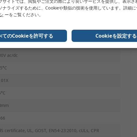
ブサイトでは、閲覧やご注文の際により良いサービスを提供し、表示さ
C
ソナライズするために、Cookieや類似の技術を使用しています。詳細
リシ
ーをご覧ください。
赤
ねじ
べてのCookieを許可する
Cookieを設定する
はい
30V ac/dc
25°C
101X
5°C
3mm
P66
dS certificate, UL, GOST, EN54-23:2010, cULs, CPR