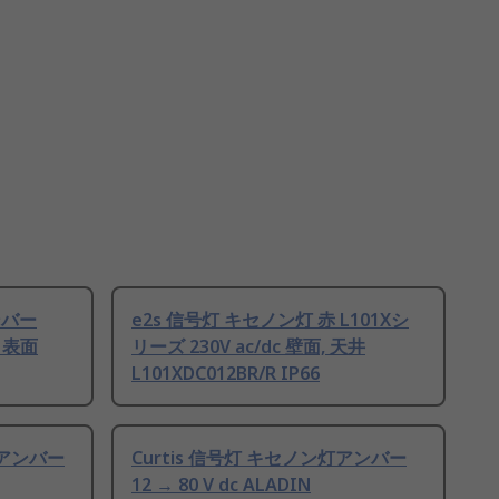
ンバー
e2s 信号灯 キセノン灯 赤 L101Xシ
c 表面
リーズ 230V ac/dc 壁面, 天井
L101XDC012BR/R IP66
灯アンバー
Curtis 信号灯 キセノン灯アンバー
12 → 80 V dc ALADIN