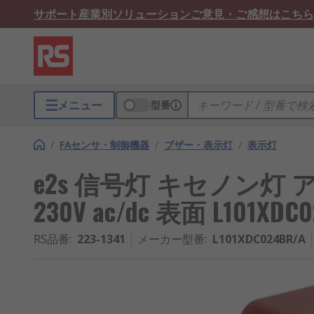
サポート
産業別ソリューション
ご意見・ご感想はこちら
メニュー
型番
/
FAセンサ・制御機器
/
ブザー・表示灯
/
表示灯
e2s 信号灯 キセノン灯 
230V ac/dc 表面 L101XDC0
RS品番
:
223-1341
メーカー型番
:
L101XDC024BR/A