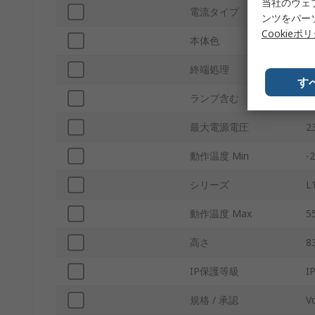
当社のウェ
電流タイプ
D
ンツをパー
Cookieポ
本体色
終端処理
す
ランプ含む
最大電源電圧
2
動作温度 Min
-
シリーズ
L
動作温度 Max
5
高さ
8
IP保護等級
I
規格 / 承認
V