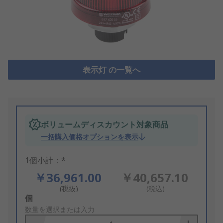
表示灯 の一覧へ
ボリュームディスカウント対象商品
一括購入価格オプションを表示
1個小計：*
￥36,961.00
￥40,657.10
(税抜)
(税込)
Add
個
to
数量を選択または入力
Basket