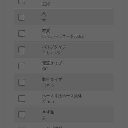
点滅
色
赤
材質
ポリカーボネート, ABS
バルブタイプ
キセノン灯
電流タイプ
DC
取付タイプ
パネル
ベース寸法ベース流体
75mm
本体色
黒