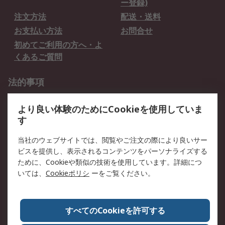
ー登録)
注文方法
配送・送料
お支払い方法
お問合せ
初めてご利用の方へ・よ
くあるご質問
法的事項
プライバシーポリシー
ご利用規約
より良い体験のためにCookieを使用していま
クッキーポリシー
す
RSについて
当社のウェブサイトでは、閲覧やご注文の際により良いサー
ビスを提供し、表示されるコンテンツをパーソナライズする
会社概要
採用情報
ために、Cookieや類似の技術を使用しています。詳細につ
プレスリリース＆お知ら
コーポレートサイト
いては、
Cookieポリシ
ーをご覧ください。
せ
全世界のRS
RSの歴史
すべてのCookieを許可する
ESGへの取り組み（英語）
認証について