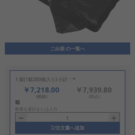
ごみ袋 の一覧へ
1 箱(1箱200個入り) 小計：*
￥7,218.00
￥7,939.80
(税抜)
(税込)
Add
箱
to
数量を選択または入力
Basket
注文書へ追加