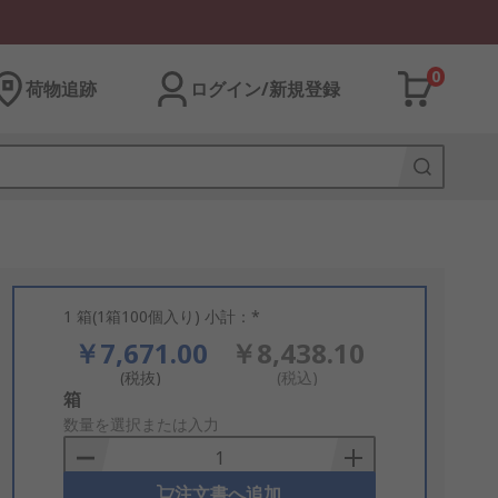
0
荷物追跡
ログイン/新規登録
1 箱(1箱100個入り) 小計：*
￥7,671.00
￥8,438.10
(税抜)
(税込)
Add
箱
to
数量を選択または入力
Basket
注文書へ追加