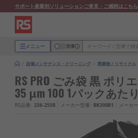
サポート
産業別ソリューション
ご意見・ご感想はこちら
メニュー
型番
/
設備メンテナンス・クリーニング
/
廃棄物 / リサイクル
RS PRO ごみ袋 黒 ポリエチ
35 μm 100 1パックあた
RS品番
:
236-2558
メーカー型番
:
BK300B1
メーカー