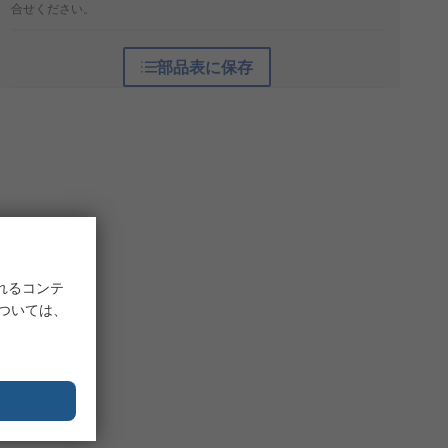
合せください。
部品表に保存
れるコンテ
については、