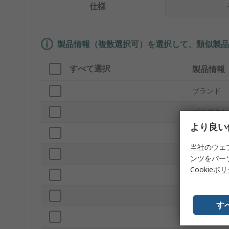
仕様
製品情報（複数選択可）を選択して、類似製品
すべて選択
製品情報
ブランド
プロダクト
より良い
容量
当社のウェ
色
ンツをパー
Cookieポ
厚さ
入数
す
材質