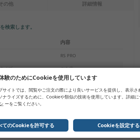
その他
詳細情報
を検索します。
内容
RS PRO
タイプ
ごみ袋
体験のためにCookieを使用しています
300L
ブサイトでは、閲覧やご注文の際により良いサービスを提供し、表示さ
黒
ソナライズするために、Cookieや類似の技術を使用しています。詳細
リシ
ーをご覧ください。
35μm
100個/パック
べてのCookieを許可する
Cookieを設定する
ポリエチレン