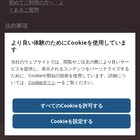
初めてご利用の方へ・よ
くあるご質問
法的事項
プライバシーポリシー
ご利用規約
より良い体験のためにCookieを使用していま
クッキーポリシー
す
RSについて
当社のウェブサイトでは、閲覧やご注文の際により良いサー
ビスを提供し、表示されるコンテンツをパーソナライズする
会社概要
採用情報
ために、Cookieや類似の技術を使用しています。詳細につ
プレスリリース＆お知ら
コーポレートサイト
いては、
Cookieポリシ
ーをご覧ください。
せ
全世界のRS
RSの歴史
すべてのCookieを許可する
ESGへの取り組み（英語）
認証について
Cookieを設定する
〒240-0005 神奈川県横浜市保土ヶ谷区神戸町134番地 横浜ビジネスパーク ウ
エストタワー12階
© アールエスコンポーネンツ株式会社