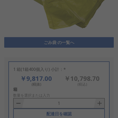
ごみ袋 の一覧へ
1 箱(1箱400個入り) 小計：*
￥9,817.00
￥10,798.70
(税抜)
(税込)
Add
箱
to
数量を選択または入力
Basket
配達日を確認