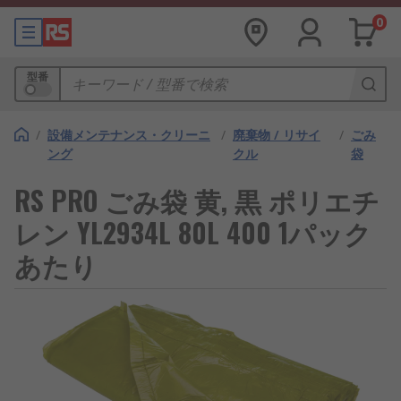
0
型番
/
設備メンテナンス・クリーニ
/
廃棄物 / リサイ
/
ごみ
ング
クル
袋
RS PRO ごみ袋 黄, 黒 ポリエチ
レン YL2934L 80L 400 1パック
あたり