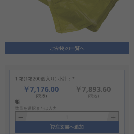
ごみ袋 の一覧へ
1 箱(1箱200個入り) 小計：*
￥7,176.00
￥7,893.60
(税抜)
(税込)
Add
箱
to
数量を選択または入力
Basket
注文書へ追加