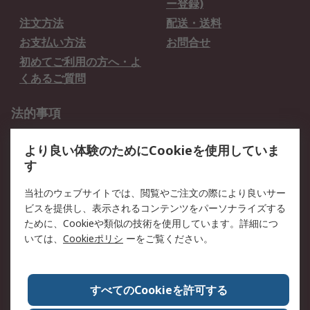
ー登録)
注文方法
配送・送料
お支払い方法
お問合せ
初めてご利用の方へ・よ
くあるご質問
法的事項
プライバシーポリシー
ご利用規約
より良い体験のためにCookieを使用していま
クッキーポリシー
す
RSについて
当社のウェブサイトでは、閲覧やご注文の際により良いサー
ビスを提供し、表示されるコンテンツをパーソナライズする
会社概要
採用情報
ために、Cookieや類似の技術を使用しています。詳細につ
プレスリリース＆お知ら
コーポレートサイト
いては、
Cookieポリシ
ーをご覧ください。
せ
全世界のRS
RSの歴史
すべてのCookieを許可する
ESGへの取り組み（英語）
認証について