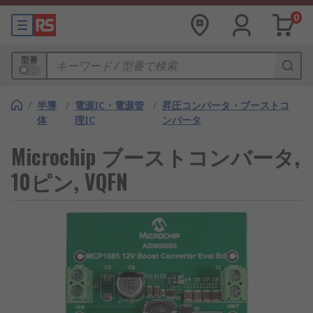
0
型番
/
半導
/
電源IC・電源管
/
昇圧コンバータ・ブーストコ
体
理IC
ンバータ
Microchip ブーストコンバータ,
10ピン, VQFN