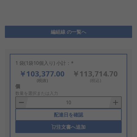
編組線 の一覧へ
1 袋(1袋10個入り) 小計：*
￥103,377.00
￥113,714.70
(税抜)
(税込)
Add
個
to
数量を選択または入力
Basket
配達日を確認
注文書へ追加