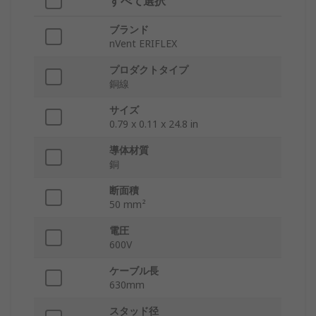
すべて選択
ブランド
nVent ERIFLEX
プロダクトタイプ
銅線
サイズ
0.79 x 0.11 x 24.8 in
導体材質
銅
断面積
50 mm²
電圧
600V
ケーブル長
630mm
スタッド径