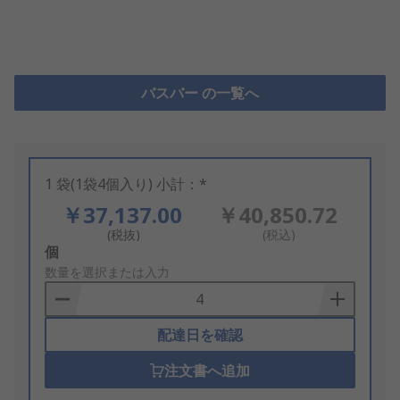
バスバー の一覧へ
1 袋(1袋4個入り) 小計：*
￥37,137.00
￥40,850.72
(税抜)
(税込)
Add
個
to
数量を選択または入力
Basket
配達日を確認
注文書へ追加