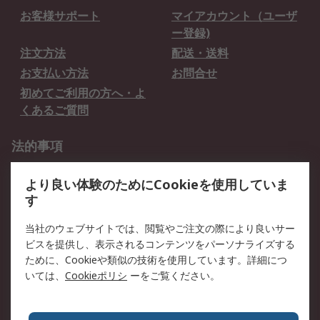
お客様サポート
マイアカウント（ユーザ
ー登録)
注文方法
配送・送料
お支払い方法
お問合せ
初めてご利用の方へ・よ
くあるご質問
法的事項
プライバシーポリシー
ご利用規約
より良い体験のためにCookieを使用していま
クッキーポリシー
す
RSについて
当社のウェブサイトでは、閲覧やご注文の際により良いサー
ビスを提供し、表示されるコンテンツをパーソナライズする
会社概要
採用情報
ために、Cookieや類似の技術を使用しています。詳細につ
プレスリリース＆お知ら
コーポレートサイト
いては、
Cookieポリシ
ーをご覧ください。
せ
全世界のRS
RSの歴史