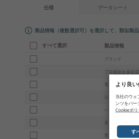
仕様
データシート
製品情報（複数選択可）を選択して、類似製品
すべて選択
製品情報
ブランド
プロダクトタイプ
より良い
電池種類
当社のウェ
公称電圧
ンツをパー
バッテリ容量
Cookieポ
直径
す
実装タイプ