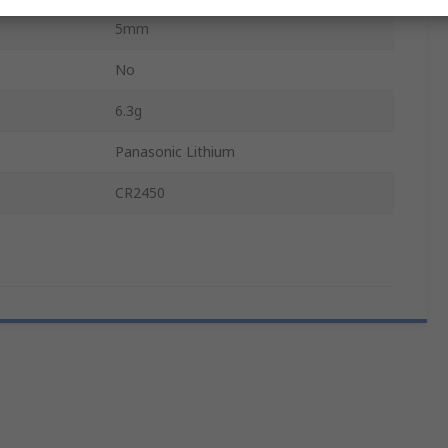
5mm
No
6.3g
Panasonic Lithium
CR2450