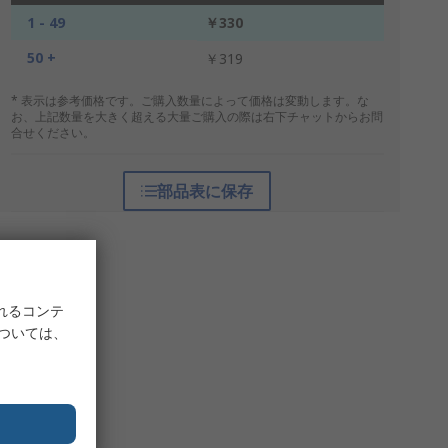
1 - 49
￥330
50 +
￥319
* 表示は参考価格です。ご購入数量によって価格は変動します。な
お、上記数量を大きく超える大量ご購入の際は右下チャットからお問
合せください。
部品表に保存
れるコンテ
については、