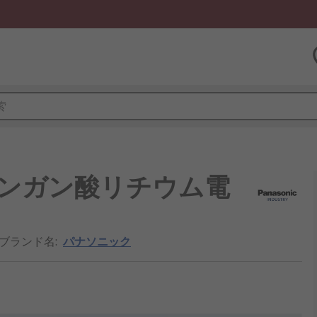
池, マンガン酸リチウム電
/ブランド名
:
パナソニック