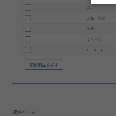
高さ
規格 / 承認
重量
シリーズ
IECコード
類似製品を探す
関連ページ