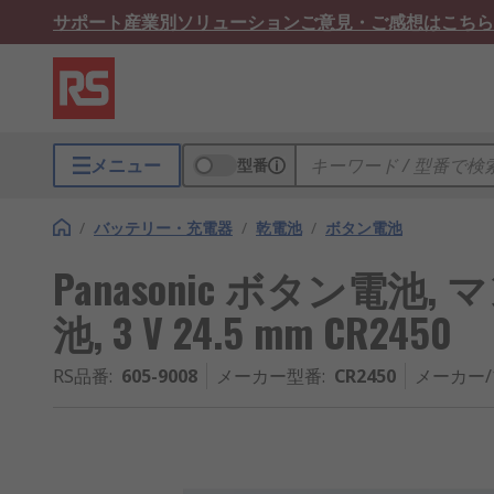
サポート
産業別ソリューション
ご意見・ご感想はこちら
メニュー
型番
/
バッテリー・充電器
/
乾電池
/
ボタン電池
Panasonic ボタン電
池, 3 V 24.5 mm CR2450
RS品番
:
605-9008
メーカー型番
:
CR2450
メーカー