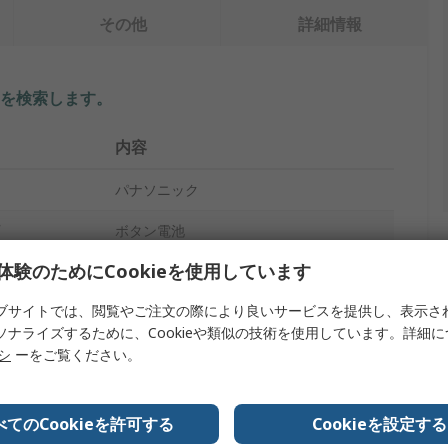
その他
詳細情報
を検索します。
内容
パナソニック
ボタン電池
体験のためにCookieを使用しています
マンガン酸リチウム電池
ブサイトでは、閲覧やご注文の際により良いサービスを提供し、表示さ
3V
ソナライズするために、Cookieや類似の技術を使用しています。詳細
620mAh
リシ
ーをご覧ください。
24.5mm
べてのCookieを許可する
Cookieを設定する
スタンダード