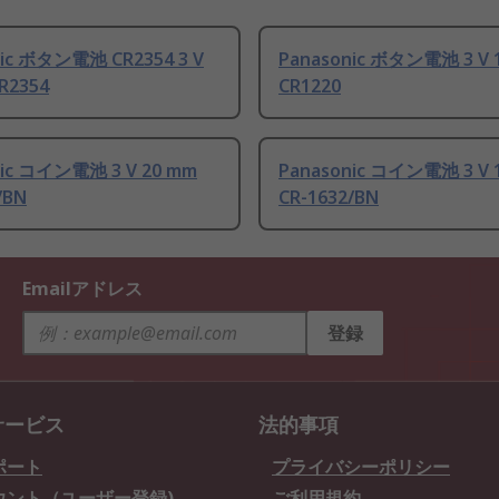
nic ボタン電池 CR2354 3 V
Panasonic ボタン電池 3 V 
R2354
CR1220
nic コイン電池 3 V 20 mm
Panasonic コイン電池 3 V 
/BN
CR-1632/BN
Emailアドレス
登録
サービス
法的事項
ポート
プライバシーポリシー
ウント（ユーザー登録)
ご利用規約