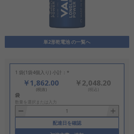
単2形乾電池 の一覧へ
1 袋(1袋4個入り) 小計：*
￥1,862.00
￥2,048.20
(税抜)
(税込)
Add
袋
to
数量を選択または入力
Basket
配達日を確認