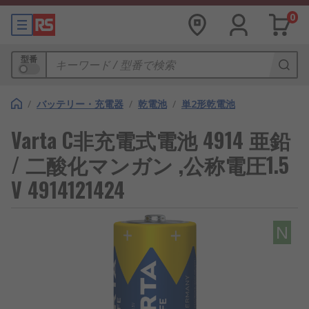
0
型番
/
バッテリー・充電器
/
乾電池
/
単2形乾電池
Varta C非充電式電池 4914 亜鉛
/ 二酸化マンガン ,公称電圧1.5
V 4914121424
N