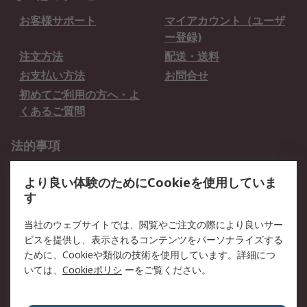
お客様サポート
マイアカウント（ユーザ
ー登録)
注文方法
配送・送料
お支払い方法
お問合せ
初めてご利用の方へ・よ
くあるご質問
法的事項
プライバシーポリシー
ご利用規約
より良い体験のためにCookieを使用していま
クッキーポリシー
す
RSについて
当社のウェブサイトでは、閲覧やご注文の際により良いサー
ビスを提供し、表示されるコンテンツをパーソナライズする
会社概要
採用情報
ために、Cookieや類似の技術を使用しています。詳細につ
プレスリリース＆お知ら
コーポレートサイト
いては、
Cookieポリシ
ーをご覧ください。
せ
全世界のRS
RSの歴史