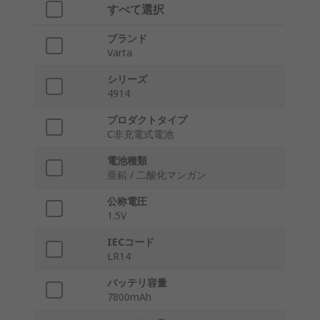
すべて選択
ブランド
Varta
シリーズ
4914
プロダクトタイプ
C非充電式電池
電池種類
亜鉛 / 二酸化マンガン
公称電圧
1.5V
IECコード
LR14
バッテリ容量
7800mAh