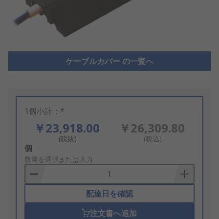
ケーブルカバー の一覧へ
1個小計：*
￥23,918.00
￥26,309.80
(税抜)
(税込)
Add
個
to
数量を選択または入力
Basket
配達日を確認
注文書へ追加