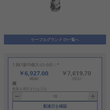
ケーブルグランド の一覧へ
1 袋(1袋10個入り) 小計：*
￥6,927.00
￥7,619.70
(税抜)
(税込)
Add
個
to
数量を選択または入力
Basket
配達日を確認