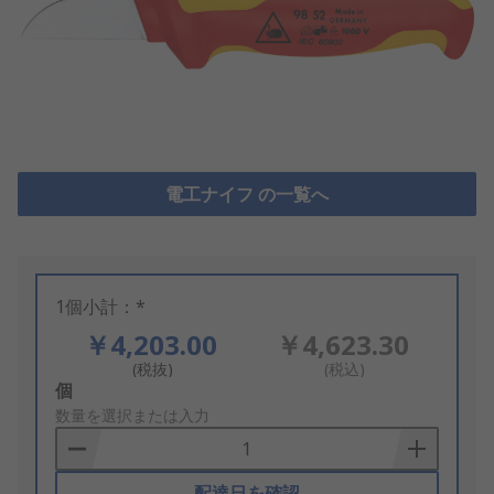
電工ナイフ の一覧へ
1個小計：*
￥4,203.00
￥4,623.30
(税抜)
(税込)
Add
個
to
数量を選択または入力
Basket
配達日を確認