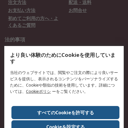
注文方法
配送・送料
お支払い方法
お問合せ
初めてご利用の方へ・よ
くあるご質問
法的事項
プライバシーポリシー
ご利用規約
より良い体験のためにCookieを使用していま
クッキーポリシー
す
RSについて
当社のウェブサイトでは、閲覧やご注文の際により良いサー
ビスを提供し、表示されるコンテンツをパーソナライズする
会社概要
採用情報
ために、Cookieや類似の技術を使用しています。詳細につ
プレスリリース＆お知ら
コーポレートサイト
いては、
Cookieポリシ
ーをご覧ください。
せ
全世界のRS
RSの歴史
すべてのCookieを許可する
ESGへの取り組み（英語）
認証について
Cookieを設定する