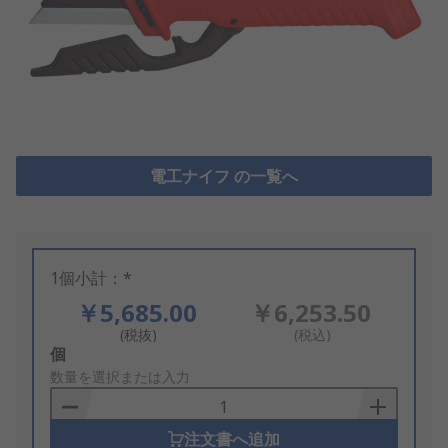
電工ナイフ の一覧へ
1個小計：*
￥5,685.00
￥6,253.50
(税抜)
(税込)
Add
個
to
数量を選択または入力
Basket
注文書へ追加