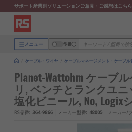
サポート
産業別ソリューション
ご意見・ご感想はこちら
メニュー
型番
/
ケーブル・ワイヤ
/
ケーブルマネージメント・ケーブル
Planet-Wattohm 
リ, ベンチとランクユニット, 
塩化ビニール, No, Logi
RS品番
:
364-9866
メーカー型番
:
48005
メーカー/