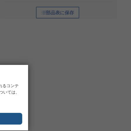
部品表に保存
れるコンテ
については、