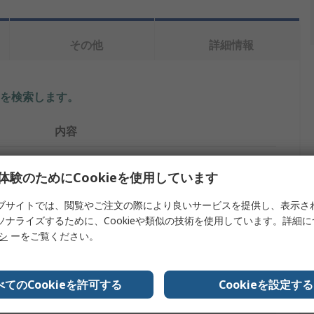
その他
詳細情報
を検索します。
内容
Planet-Wattohm
体験のためにCookieを使用しています
ケーブルケーシングアクセサリ
ブサイトでは、閲覧やご注文の際により良いサービスを提供し、表示さ
ベンチとランクユニット
ソナライズするために、Cookieや類似の技術を使用しています。詳細
リシ
ーをご覧ください。
塩化ビニール
ルミナスホワイト
べてのCookieを許可する
Cookieを設定する
Logix