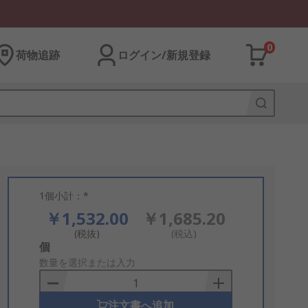
0
荷物追跡
ログイン/新規登録
1個小計：*
￥1,532.00
￥1,685.20
(税抜)
(税込)
Add
個
to
数量を選択または入力
Basket
注文書へ追加