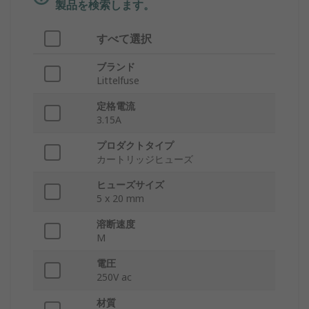
製品を検索します。
すべて選択
ブランド
Littelfuse
定格電流
3.15A
プロダクトタイプ
カートリッジヒューズ
ヒューズサイズ
5 x 20 mm
溶断速度
M
電圧
250V ac
材質