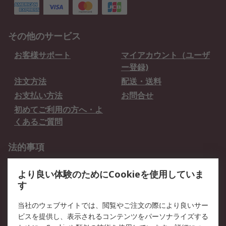
その他のサービス
お客様サポート
マイアカウント（ユーザ
ー登録)
注文方法
配送・送料
お支払い方法
お問合せ
初めてご利用の方へ・よ
くあるご質問
法的事項
プライバシーポリシー
ご利用規約
より良い体験のためにCookieを使用していま
クッキーポリシー
す
RSについて
当社のウェブサイトでは、閲覧やご注文の際により良いサー
ビスを提供し、表示されるコンテンツをパーソナライズする
会社概要
採用情報