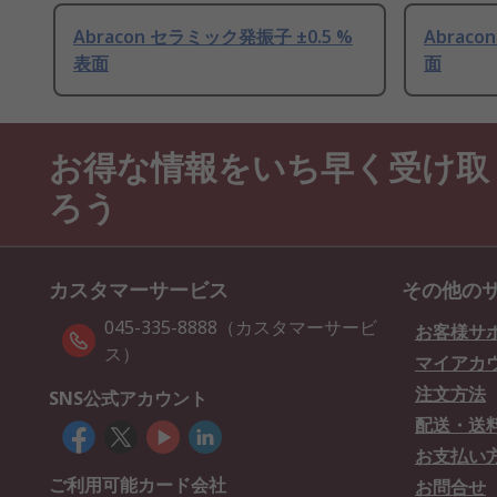
Abracon セラミック発振子 ±0.5 %
Abrac
表面
面
お得な情報をいち早く受け取
ろう
カスタマーサービス
その他の
045-335-8888（カスタマーサービ
お客様サ
ス）
マイアカ
注文方法
SNS公式アカウント
配送・送
お支払い
ご利用可能カード会社
お問合せ