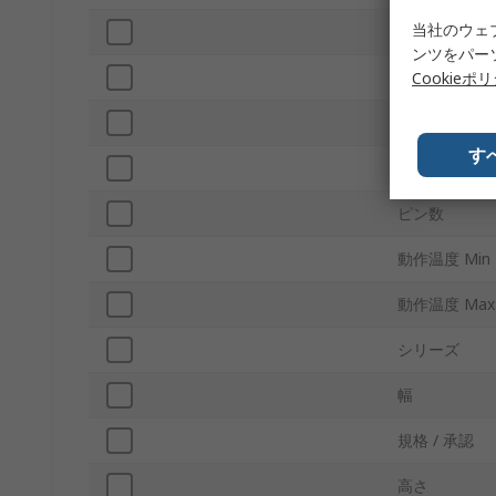
当社のウェ
周波数エージ
ンツをパー
周波数偏差
Cookieポ
取付タイプ
す
パッケージ型
ピン数
動作温度 Min
動作温度 Max
シリーズ
幅
規格 / 承認
高さ