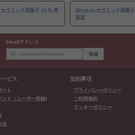
on セラミック発振子 ±5 % 表
Abracon セラミック発振子 ±
表面
Emailアドレス
登録
サービス
法的事項
ポート
プライバシーポリシー
ウント（ユーザー登録)
ご利用規約
クッキーポリシー
料
方法