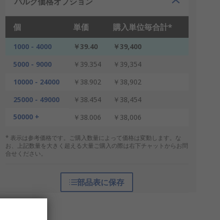
バルク価格オプション
個
単価
購入単位毎合計*
1000 - 4000
￥39.40
￥39,400
5000 - 9000
￥39.354
￥39,354
10000 - 24000
￥38.902
￥38,902
25000 - 49000
￥38.454
￥38,454
50000 +
￥38.006
￥38,006
* 表示は参考価格です。ご購入数量によって価格は変動します。な
お、上記数量を大きく超える大量ご購入の際は右下チャットからお問
合せください。
部品表に保存