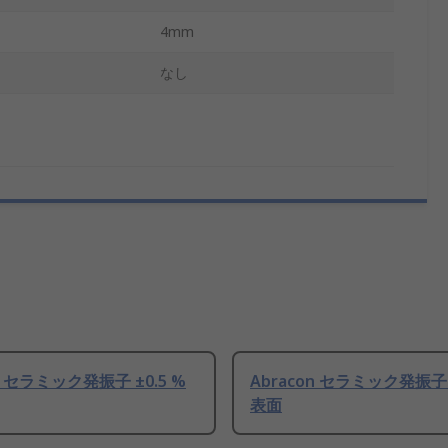
4mm
なし
n セラミック発振子 ±0.5 %
Abracon セラミック発振子 ±
表面