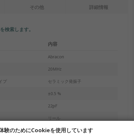
その他
詳細情報
を検索します。
内容
Abracon
20MHz
イプ
セラミック発振子
±0.5 %
22pF
リール
体験のためにCookieを使用しています
40Ω