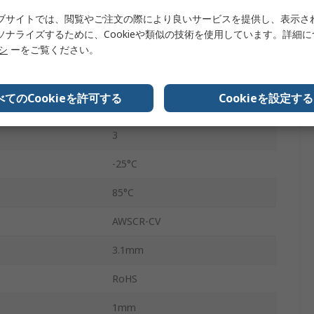
ブサイトでは、閲覧やご注文の際により良いサービスを提供し、表示さ
ング
-0.3 to 0.3 %
ソナライズするために、Cookieや類似の技術を使用しています。詳細
-0.3 to 0.3 %
リシ
ーをご覧ください。
表面
べてのCookieを許可する
Cookieを設定する
式
表面実装
3
-25°C
85°C
AWSCR-CV
3.1mm
RoHS
1mm