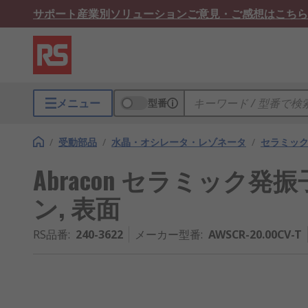
サポート
産業別ソリューション
ご意見・ご感想はこちら
メニュー
型番
/
受動部品
/
水晶・オシレータ・レゾネータ
/
セラミッ
Abracon セラミック発振子, 2
ン, 表面
RS品番
:
240-3622
メーカー型番
:
AWSCR-20.00CV-T