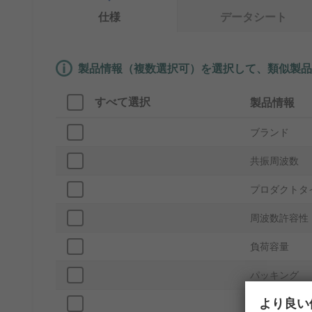
仕様
データシート
製品情報（複数選択可）を選択して、類似製品
すべて選択
製品情報
ブランド
共振周波数
プロダクトタ
周波数許容性
負荷容量
パッキング
より良い
共振抵抗