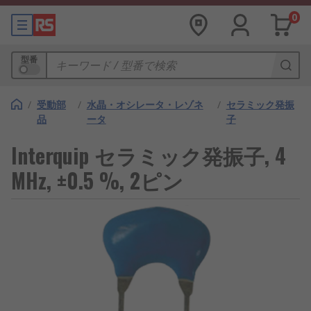
0
型番
/
受動部
/
水晶・オシレータ・レゾネ
/
セラミック発振
品
ータ
子
Interquip セラミック発振子, 4
MHz, ±0.5 %, 2ピン