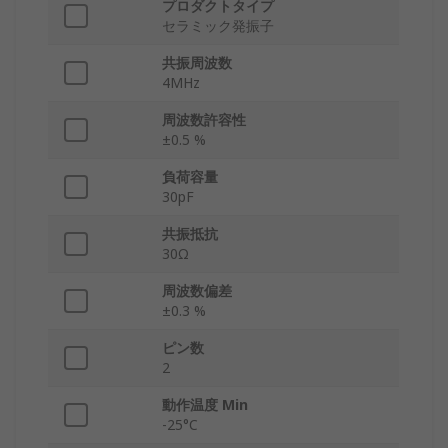
プロダクトタイプ
セラミック発振子
共振周波数
4MHz
周波数許容性
±0.5 %
負荷容量
30pF
共振抵抗
30Ω
周波数偏差
±0.3 %
ピン数
2
動作温度 Min
-25°C