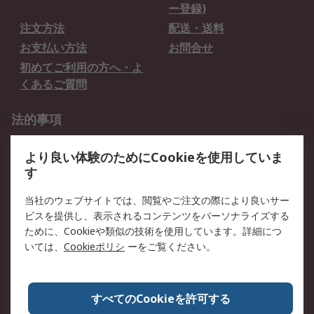
ー登録)
注文方法
配送・送料
お支払い方法
お問合せ
初めてご利用の方へ・よ
くあるご質問
法的事項
プライバシーポリシー
ご利用規約
より良い体験のためにCookieを使用していま
クッキーポリシー
す
RSについて
当社のウェブサイトでは、閲覧やご注文の際により良いサー
ビスを提供し、表示されるコンテンツをパーソナライズする
会社概要
採用情報
ために、Cookieや類似の技術を使用しています。詳細につ
プレスリリース＆お知ら
コーポレートサイト
いては、
Cookieポリシ
ーをご覧ください。
せ
全世界のRS
RSの歴史
すべてのCookieを許可する
ESGへの取り組み（英語）
認証について