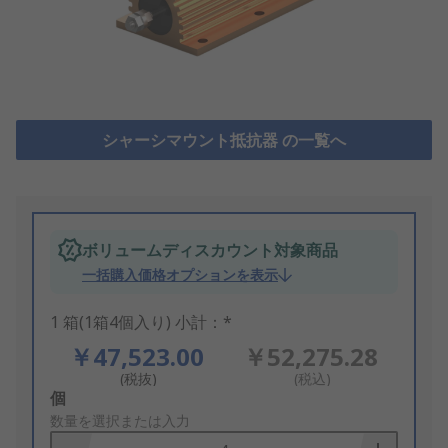
シャーシマウント抵抗器 の一覧へ
ボリュームディスカウント対象商品
一括購入価格オプションを表示
1 箱(1箱4個入り) 小計：*
￥47,523.00
￥52,275.28
(税抜)
(税込)
Add
個
to
数量を選択または入力
Basket