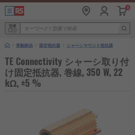
0
型番
/
受動部品
/
固定抵抗器
/
シャーシマウント抵抗器
TE Connectivity シャーシ取り付
け固定抵抗器, 巻線, 350 W, 22
kΩ, ±5 %