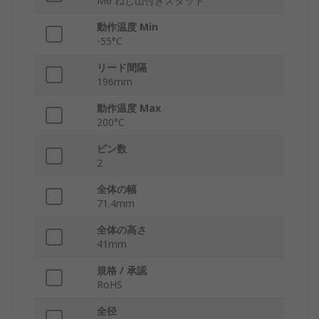
M6 ねじ山付きスタッド
動作温度 Min
-55°C
リード間隔
196mm
動作温度 Max
200°C
ピン数
2
全体の幅
71.4mm
全体の高さ
41mm
規格 / 承認
RoHS
全径