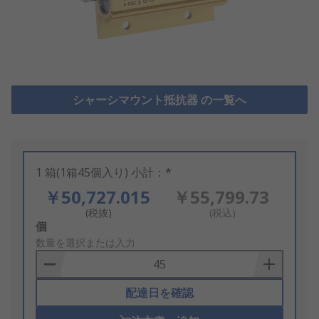
シャーシマウント抵抗器 の一覧へ
1 箱(1箱45個入り) 小計：*
￥50,727.015
￥55,799.73
(税抜)
(税込)
Add
個
to
数量を選択または入力
Basket
配達日を確認