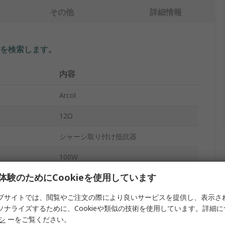
その他
詳細情報
を検索します。
内容
Arcol
12Ω
シャーシ取り付け抵抗器
100W
体験のためにCookieを使用しています
HS100F
ブサイトでは、閲覧やご注文の際により良いサービスを提供し、表示さ
ス
アルミニウム
ソナライズするために、Cookieや類似の技術を使用しています。詳細
100 ppm/°C
リシ
ーをご覧ください。