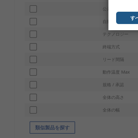
公差
す
自動車規格
テクノロジー
終端方式
リード間隔
動作温度 Max
規格 / 承認
全体の高さ
全体の幅
類似製品を探す