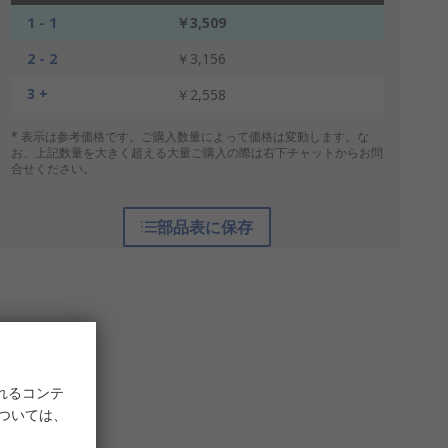
1 - 1
￥3,509
2 - 2
￥3,156
3 +
￥2,558
* 表示は参考価格です。ご購入数量によって価格は変動します。な
お、上記数量を大きく超える大量ご購入の際は右下チャットからお問
合せください。
部品表に保存
れるコンテ
については、