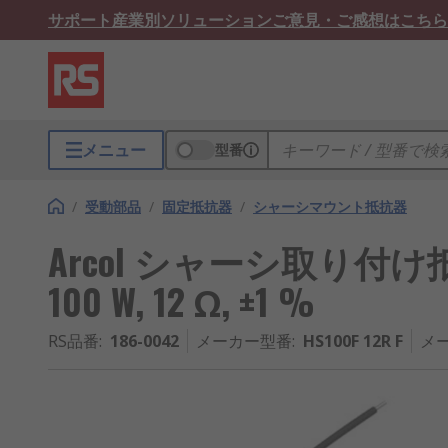
サポート
産業別ソリューション
ご意見・ご感想はこちら
メニュー
型番
/
受動部品
/
固定抵抗器
/
シャーシマウント抵抗器
Arcol シャーシ取り付け
100 W, 12 Ω, ±1 %
RS品番
:
186-0042
メーカー型番
:
HS100F 12R F
メ