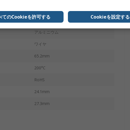
±1 %
べてのCookieを許可する
Cookieを設定する
なし
アルミニウム
ワイヤ
65.2mm
200°C
RoHS
24.1mm
27.3mm