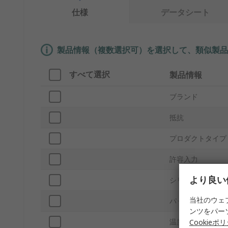
仕様
データシート
製品情報（複数選択可）を選択して、類似製品
すべて選択
製品情報
ブランド
抵抗
プロダクトタイプ
許容入力
より良い
シリーズ
当社のウェ
パッケージ/ケー
ンツをパー
温度係数
Cookieポ