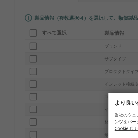
製品情報（複数選択可）を選択して、類似製品
すべて選択
製品情報
ブランド
サブタイプ
プロダクトタイ
インレット接続
コンセント接続
より良い
インレットポー
当社のウェ
ンツをパー
材質
Cookieポ
最高使用圧力