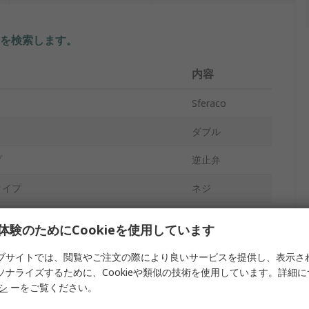
を検索します。
内容
Sferaco
ダブル
プ
逆止弁
タイプ
ネジ
タイプ
ネジ
体験のためにCookieを使用しています
トサイズ
3/4 in
ブサイトでは、閲覧やご注文の際により良いサービスを提供し、表示さ
ソナライズするために、Cookieや類似の技術を使用しています。詳細
真鍮
リシ
ーをご覧ください。
10 bar