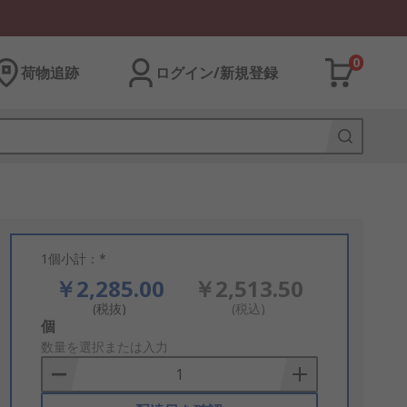
0
荷物追跡
ログイン/新規登録
1個小計：*
￥2,285.00
￥2,513.50
(税抜)
(税込)
Add
個
to
数量を選択または入力
Basket