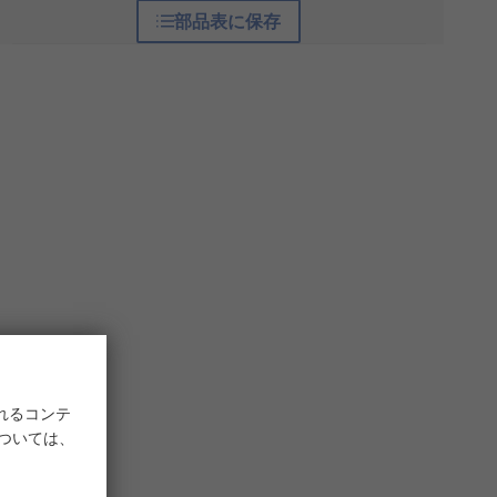
部品表に保存
れるコンテ
については、