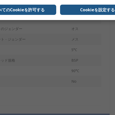
ートサイズ
3/4 in
べてのCookieを許可する
Cookieを設定する
規格
BSP
トのジェンダー
オス
ト - ジェンダー
メス
5°C
レッド規格
BSP
90°C
No