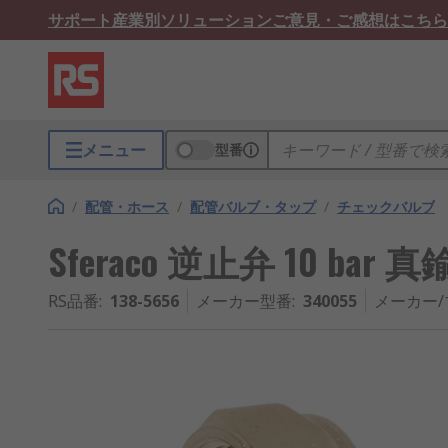
サポート
産業別ソリューション
ご意見・ご感想はこちら
メニュー
型番
/
配管・ホース
/
配管バルブ・タップ
/
チェックバルブ
Sferaco 逆止弁 10 bar 真鍮
RS品番
:
138-5656
メーカー型番
:
340055
メーカー