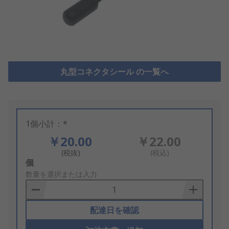
丸型コネクタシール の一覧へ
1個小計：*
￥20.00
￥22.00
(税抜)
(税込)
Add
個
to
数量を選択または入力
Basket
配達日を確認