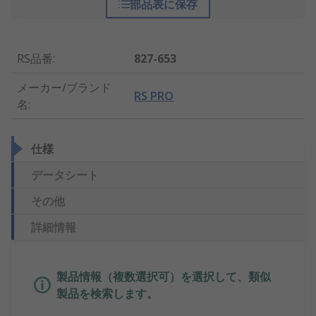
部品表に保存
RS品番
:
827-653
メーカー/ブランド
RS PRO
名
:
仕様
データシート
その他
詳細情報
製品情報（複数選択可）を選択して、類似
製品を検索します。