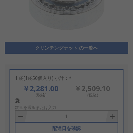
クリンチングナット の一覧へ
1 袋(1袋50個入り) 小計：*
￥2,281.00
￥2,509.10
(税抜)
(税込)
Add
袋
to
数量を選択または入力
Basket
配達日を確認