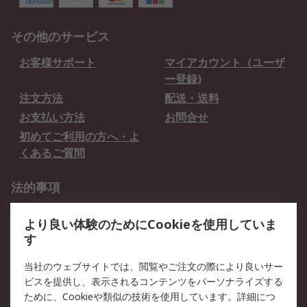
その他のサービス
お客様サポート
マイアカウント（ユーザ
ー登録)
注文方法
配送・送料
お支払い方法
お問合せ
初めてご利用の方へ・よ
くあるご質問
法的事項
プライバシーポリシー
ご利用規約
より良い体験のためにCookieを使用していま
クッキーポリシー
す
RSについて
当社のウェブサイトでは、閲覧やご注文の際により良いサー
ビスを提供し、表示されるコンテンツをパーソナライズする
会社概要
採用情報
ために、Cookieや類似の技術を使用しています。詳細につ