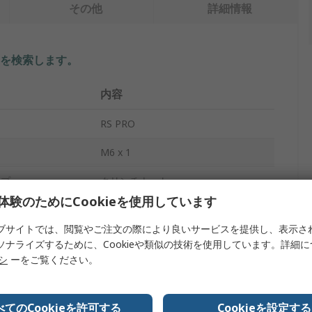
その他
詳細情報
を検索します。
内容
RS PRO
M6 x 1
イプ
クリンチナット
体験のためにCookieを使用しています
メートル
ブサイトでは、閲覧やご注文の際により良いサービスを提供し、表示さ
8.75mm
ソナライズするために、Cookieや類似の技術を使用しています。詳細
リシ
ーをご覧ください。
11.1mm
スチール
べてのCookieを許可する
Cookieを設定する