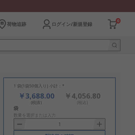
0
荷物追跡
ログイン/新規登録
1 袋(1袋50個入り) 小計：*
￥3,688.00
￥4,056.80
(税抜)
(税込)
Add
袋
to
数量を選択または入力
Basket