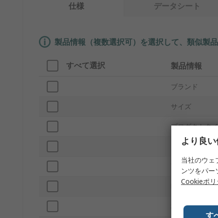
仕様
データシート
製品情報（複数選択可）を選択して、類似製品
すべて選択
製品情報
ブランド
サイズ
プロダクトタ
より良い
ねじ
当社のウェ
下穴径
ンツをパー
Cookieポ
呼び径
材質
す