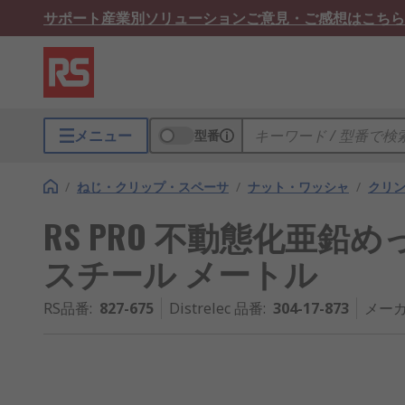
サポート
産業別ソリューション
ご意見・ご感想はこちら
メニュー
型番
/
ねじ・クリップ・スペーサ
/
ナット・ワッシャ
/
クリ
RS PRO 不動態化亜鉛
スチール メートル
RS品番
:
827-675
Distrelec 品番
:
304-17-873
メーカ