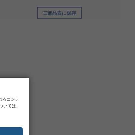
部品表に保存
れるコンテ
については、