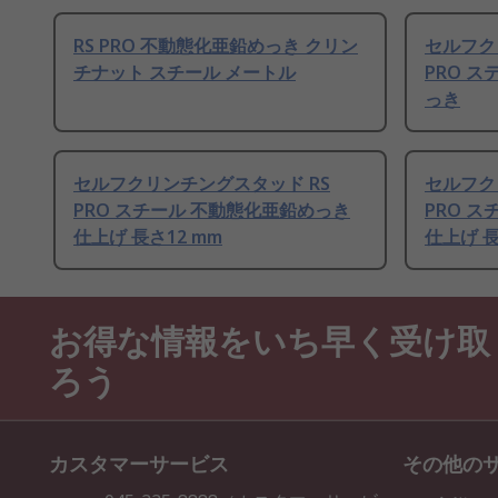
RS PRO 不動態化亜鉛めっき クリン
セルフク
チナット スチール メートル
PRO 
っき
セルフクリンチングスタッド RS
セルフク
PRO スチール 不動態化亜鉛めっき
PRO 
仕上げ 長さ12 mm
仕上げ 長
お得な情報をいち早く受け取
ろう
カスタマーサービス
その他の