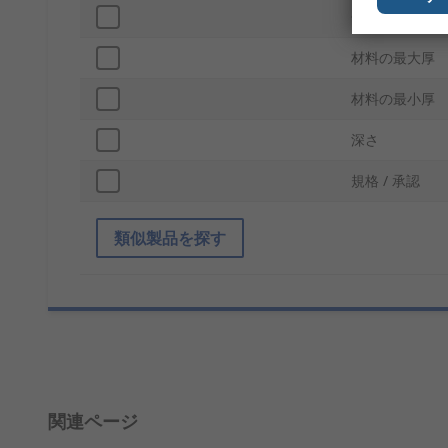
仕上げ
材料の最大厚
材料の最小厚
深さ
規格 / 承認
類似製品を探す
関連ページ