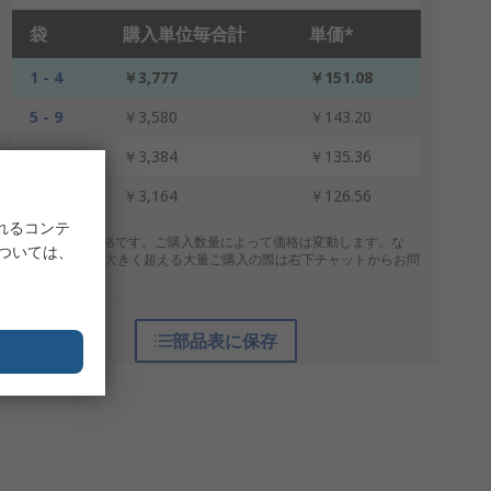
袋
購入単位毎合計
単価*
1 - 4
￥3,777
￥151.08
5 - 9
￥3,580
￥143.20
10 - 29
￥3,384
￥135.36
30 +
￥3,164
￥126.56
れるコンテ
* 表示は参考価格です。ご購入数量によって価格は変動します。な
については、
お、上記数量を大きく超える大量ご購入の際は右下チャットからお問
合せください。
部品表に保存