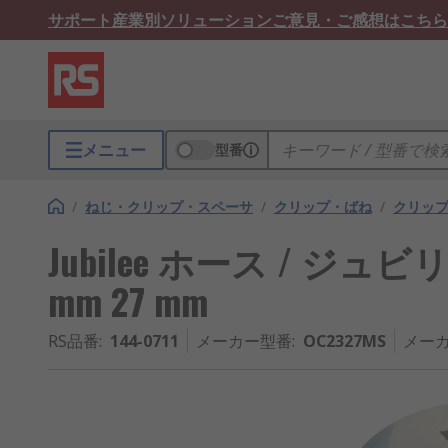
サポート
産業別ソリューション
ご意見・ご感想はこちら
メニュー
型番
/
ねじ・クリップ・スペーサ
/
クリップ・ばね
/
クリッ
Jubilee ホース / ジュ
mm 27 mm
RS品番
:
144-0711
メーカー型番
:
OC2327MS
メーカ