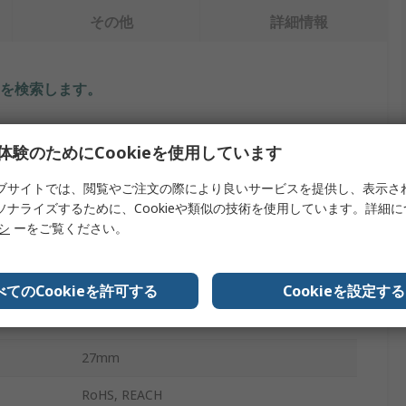
その他
詳細情報
を検索します。
内容
体験のためにCookieを使用しています
Jubilee
ブサイトでは、閲覧やご注文の際により良いサービスを提供し、表示さ
ソナライズするために、Cookieや類似の技術を使用しています。詳細
ホース / ジュビリークリップ
リシ
ーをご覧ください。
軟鋼
亜鉛めっき
べてのCookieを許可する
Cookieを設定する
23mm
27mm
RoHS, REACH