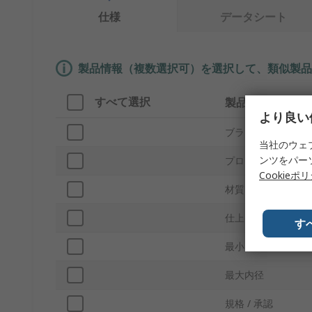
仕様
データシート
製品情報（複数選択可）を選択して、類似製品
すべて選択
製品情報
より良い
ブランド
当社のウェ
ンツをパー
プロダクトタイプ
Cookieポ
材質
仕上げ
す
最小内径
最大内径
規格 / 承認