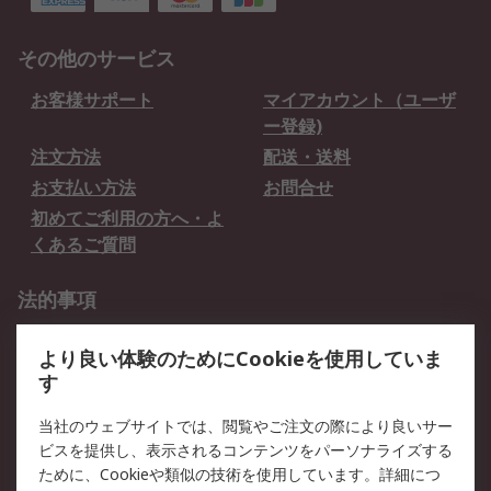
その他のサービス
お客様サポート
マイアカウント（ユーザ
ー登録)
注文方法
配送・送料
お支払い方法
お問合せ
初めてご利用の方へ・よ
くあるご質問
法的事項
プライバシーポリシー
ご利用規約
より良い体験のためにCookieを使用していま
クッキーポリシー
す
RSについて
当社のウェブサイトでは、閲覧やご注文の際により良いサー
ビスを提供し、表示されるコンテンツをパーソナライズする
会社概要
採用情報
ために、Cookieや類似の技術を使用しています。詳細につ