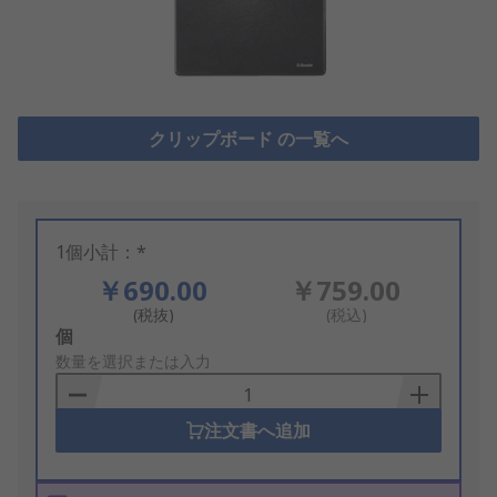
クリップボード の一覧へ
1個小計：*
￥690.00
￥759.00
(税抜)
(税込)
Add
個
to
数量を選択または入力
Basket
注文書へ追加