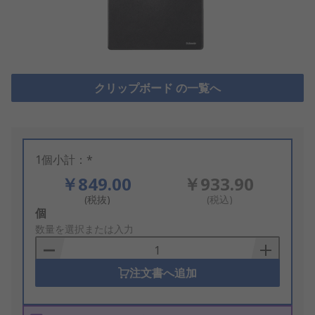
クリップボード の一覧へ
1個小計：*
￥849.00
￥933.90
(税抜)
(税込)
Add
個
to
数量を選択または入力
Basket
注文書へ追加