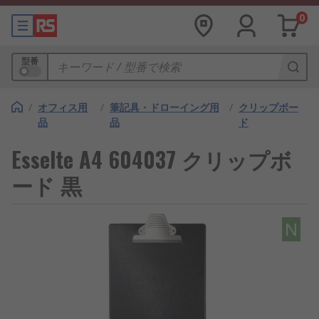
0
型番
/
オフィス用
/
筆記具・ドローイング用
/
クリップボー
品
品
ド
Esselte A4 604037 クリップボ
ード 黒
N