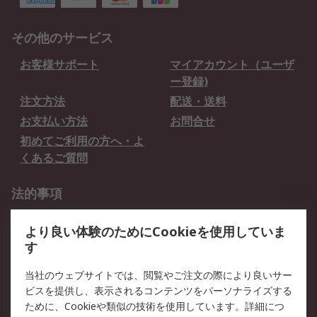
その他のサービス
お客様サポート
マイアカウント（ユーザ
ー登録)
注文方法
配送・送料
お支払い方法
お問合せ
初めてご利用の方へ・よ
くあるご質問
法的事項
プライバシーポリシー
ご利用規約
より良い体験のためにCookieを使用していま
クッキーポリシー
す
RSについて
当社のウェブサイトでは、閲覧やご注文の際により良いサー
ビスを提供し、表示されるコンテンツをパーソナライズする
会社概要
採用情報
ために、Cookieや類似の技術を使用しています。詳細につ