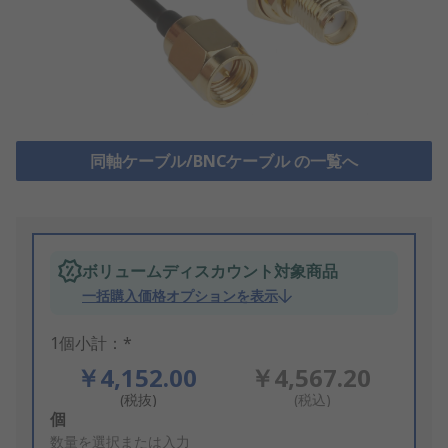
同軸ケーブル/BNCケーブル の一覧へ
ボリュームディスカウント対象商品
一括購入価格オプションを表示
1個小計：*
￥4,152.00
￥4,567.20
(税抜)
(税込)
Add
個
to
数量を選択または入力