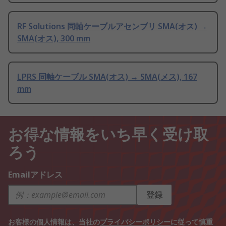
RF Solutions 同軸ケーブルアセンブリ SMA(オス) →
SMA(オス), 300 mm
LPRS 同軸ケーブル SMA(オス) → SMA(メス), 167
mm
お得な情報をいち早く受け取
ろう
Emailアドレス
登録
お客様の個人情報は、当社の
プライバシーポリシー
に従って慎重