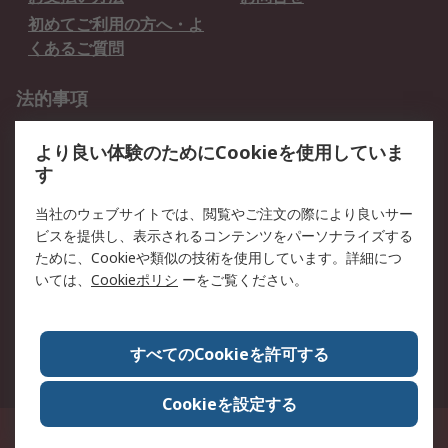
初めてご利用の方へ・よ
くあるご質問
法的事項
プライバシーポリシー
ご利用規約
より良い体験のためにCookieを使用していま
クッキーポリシー
す
RSについて
当社のウェブサイトでは、閲覧やご注文の際により良いサー
ビスを提供し、表示されるコンテンツをパーソナライズする
会社概要
採用情報
ために、Cookieや類似の技術を使用しています。詳細につ
プレスリリース＆お知ら
コーポレートサイト
いては、
Cookieポリシ
ーをご覧ください。
せ
全世界のRS
RSの歴史
すべてのCookieを許可する
ESGへの取り組み（英語）
認証について
Cookieを設定する
〒240-0005 神奈川県横浜市保土ヶ谷区神戸町134番地 横浜ビジネスパーク ウ
エストタワー12階
© アールエスコンポーネンツ株式会社