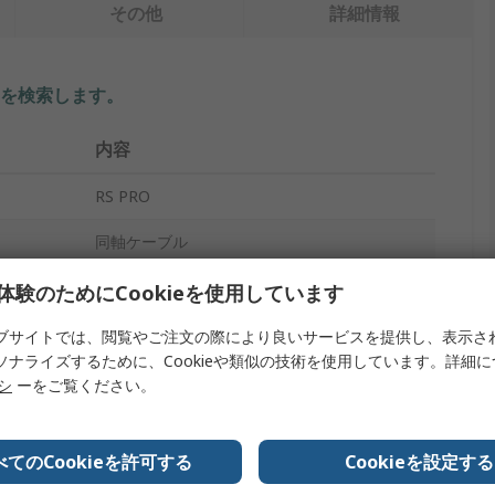
その他
詳細情報
を検索します。
内容
RS PRO
同軸ケーブル
SMA
体験のためにCookieを使用しています
SMA
ブサイトでは、閲覧やご注文の際により良いサービスを提供し、表示さ
ソナライズするために、Cookieや類似の技術を使用しています。詳細
メス
リシ
ーをご覧ください。
オス
べてのCookieを許可する
Cookieを設定する
3GHz