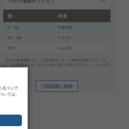
バルク価格オプション
個
単価
1 - 14
￥4,976
15 - 49
￥4,741
50 +
￥4,480
* 表示は参考価格です。ご購入数量によって価格は変動します。な
お、上記数量を大きく超える大量ご購入の際は右下チャットからお問
合せください。
部品表に保存
れるコンテ
については、