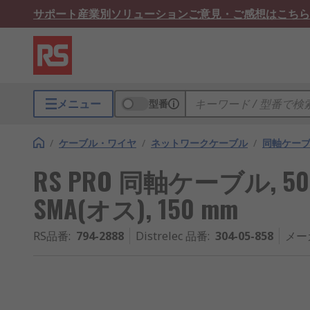
サポート
産業別ソリューション
ご意見・ご感想はこちら
メニュー
型番
/
ケーブル・ワイヤ
/
ネットワークケーブル
/
同軸ケーブ
RS PRO 同軸ケーブル, 50 
SMA(オス), 150 mm
RS品番
:
794-2888
Distrelec 品番
:
304-05-858
メー