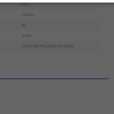
50Ω
150mm
黒
RoHS
SMA-SMA Plug Cable Assembly