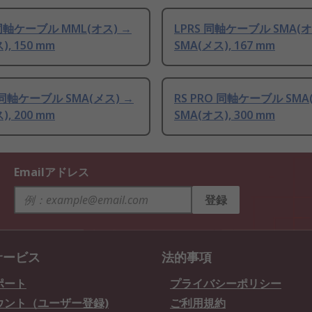
l 同軸ケーブル MML(オス) →
LPRS 同軸ケーブル SMA(オ
), 150 mm
SMA(メス), 167 mm
O 同軸ケーブル SMA(メス) →
RS PRO 同軸ケーブル SMA
), 200 mm
SMA(オス), 300 mm
Emailアドレス
登録
サービス
法的事項
ポート
プライバシーポリシー
ウント（ユーザー登録)
ご利用規約