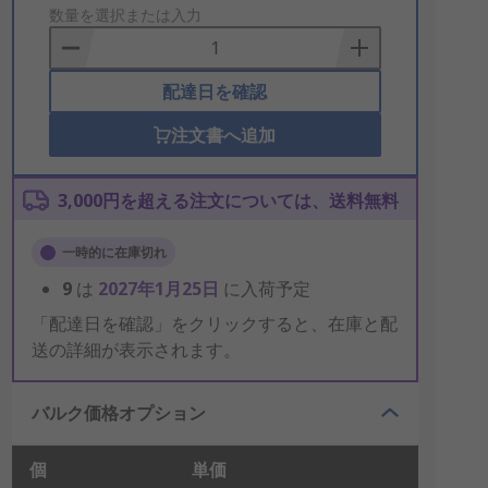
to
数量を選択または入力
Basket
配達日を確認
注文書へ追加
3,000円を超える注文については、送料無料
一時的に在庫切れ
9
は
2027年1月25日
に入荷予定
「配達日を確認」をクリックすると、在庫と配
送の詳細が表示されます。
バルク価格オプション
個
単価