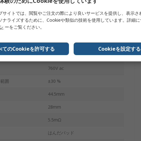
体験のためにCookieを使用しています
10kHz
ブサイトでは、閲覧やご注文の際により良いサービスを提供し、表示さ
125°C
ソナライズするために、Cookieや類似の技術を使用しています。詳細
リシ
ーをご覧ください。
-40°C
なし
べてのCookieを許可する
Cookieを設定する
スルーホール
760V ac
容範囲
±30 %
44.5mm
28mm
5.5mΩ
はんだパッド