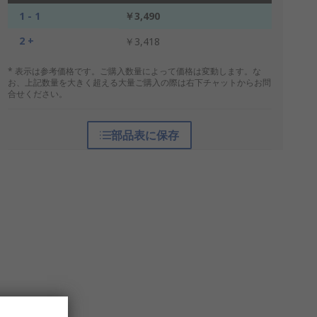
1 - 1
￥3,490
2 +
￥3,418
* 表示は参考価格です。ご購入数量によって価格は変動します。な
お、上記数量を大きく超える大量ご購入の際は右下チャットからお問
合せください。
部品表に保存