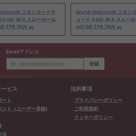
Elektronik コモンモードチ
Wurth Elektronik コモ
.5 mH 40 A スルーホール
ョーク 4 mH 40 A スルーホ
WE-TPB 760V ac
mΩ WE-TPB 760V ac
Emailアドレス
登録
サービス
法的事項
ポート
プライバシーポリシー
ウント（ユーザー登録)
ご利用規約
クッキーポリシー
料
方法