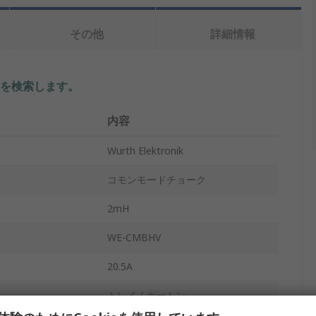
その他
詳細情報
を検索します。
内容
Wurth Elektronik
コモンモードチョーク
2mH
WE-CMBHV
20.5A
トレイ / カートン