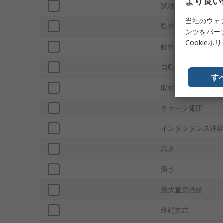
より良い
試験周波数
当社のウェ
動作温度 Max
ンツをパー
Cookieポ
動作温度 Min
自動車規格
す
取付タイプ
チョーク電圧
インダクタンス許
高さ
深さ
最大直流抵抗
終端方式