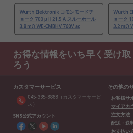
Wurth Elektronik コモンモードチ
Wurth 
ョーク 700 μH 21.5 A スルーホール
ョーク 10
3.8 mΩ WE-CMBHV 760V ac
3.2 mΩ 
お得な情報をいち早く受け取
ろう
カスタマーサービス
その他の
045-335-8888（カスタマーサービ
お客様サ
ス）
マイアカ
注文方法
SNS公式アカウント
配送・送
お支払い