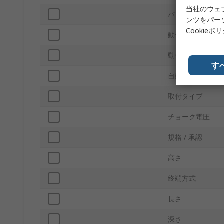
当社のウェ
パッキング
ンツをパー
Cookieポ
動作温度 Min
動作温度 Max
す
自動車規格
取付タイプ
チョーク電圧
規格 / 承認
高さ
終端方式
長さ
深さ