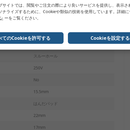
ブサイトでは、閲覧やご注文の際により良いサービスを提供し、表示さ
トレイ
ソナライズするために、Cookieや類似の技術を使用しています。詳細
リシ
ーをご覧ください。
-25°C
130°C
べてのCookieを許可する
Cookieを設定する
なし
スルーホール
250V
No
15.5mm
はんだパッド
22mm
17mm