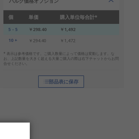
バルク価格オプション
個
単価
購入単位毎合計*
5 - 5
￥298.40
￥1,492
10 +
￥294.40
￥1,472
* 表示は参考価格です。ご購入数量によって価格は変動します。な
お、上記数量を大きく超える大量ご購入の際は右下チャットからお問
合せください。
部品表に保存