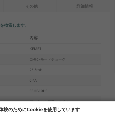
その他
詳細情報
を検索します。
内容
KEMET
コモンモードチョーク
26.5mH
0.4A
SSHB10HS
マンガン亜鉛フェライト
体験のためにCookieを使用しています
10kHz