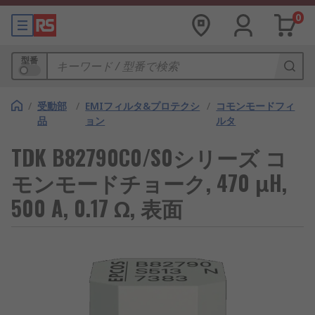
0
型番
/
受動部
/
EMIフィルタ&プロテクシ
/
コモンモードフィ
品
ョン
ルタ
TDK B82790C0/S0シリーズ コ
モンモードチョーク, 470 μH,
500 A, 0.17 Ω, 表面