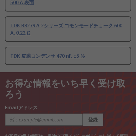
500 A 表面
TDK B82792C2シリーズ コモンモードチョーク 600
A, 0.22 Ω
TDK 皮膜コンデンサ 470 nF, ±5 %
お得な情報をいち早く受け取
ろう
Emailアドレス
登録
お客様の個人情報は、当社の
プライバシーポリシー
に従って慎重