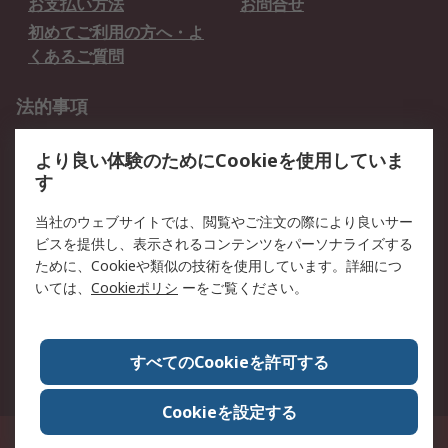
お支払い方法
お問合せ
初めてご利用の方へ・よ
くあるご質問
法的事項
プライバシーポリシー
ご利用規約
より良い体験のためにCookieを使用していま
クッキーポリシー
す
RSについて
当社のウェブサイトでは、閲覧やご注文の際により良いサー
ビスを提供し、表示されるコンテンツをパーソナライズする
会社概要
採用情報
ために、Cookieや類似の技術を使用しています。詳細につ
プレスリリース＆お知ら
コーポレートサイト
いては、
Cookieポリシ
ーをご覧ください。
せ
全世界のRS
RSの歴史
すべてのCookieを許可する
ESGへの取り組み（英語）
認証について
Cookieを設定する
〒240-0005 神奈川県横浜市保土ヶ谷区神戸町134番地 横浜ビジネスパーク ウ