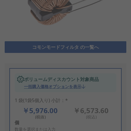
コモンモードフィルタ の一覧へ
ボリュームディスカウント対象商品
一括購入価格オプションを表示
1 袋(1袋5個入り) 小計：*
￥5,976.00
￥6,573.60
(税抜)
(税込)
Add
個
to
数量を選択または入力