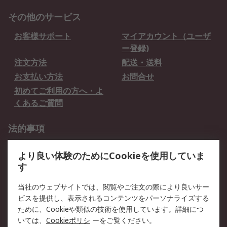
その他のサービス
お客様サポート
マイアカウント（ユーザ
ー登録)
注文方法
配送・送料
お支払い方法
お問合せ
初めてご利用の方へ・よ
くあるご質問
法的事項
プライバシーポリシー
ご利用規約
より良い体験のためにCookieを使用していま
クッキーポリシー
す
RSについて
当社のウェブサイトでは、閲覧やご注文の際により良いサー
ビスを提供し、表示されるコンテンツをパーソナライズする
会社概要
採用情報
ために、Cookieや類似の技術を使用しています。詳細につ
プレスリリース＆お知ら
コーポレートサイト
いては、
Cookieポリシ
ーをご覧ください。