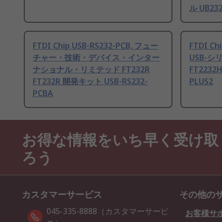
ル UB23
FTDI Chip USB-RS232-PCB, フュー
FTDI Ch
チャー・技術・デバイス・インター
USB-シ
ナショナル・リミテッド FT232R
FT2232
FT232R 開発キット USB-RS232-
PLUS2
PCBA
お得な情報をいち早く受け取
ろう
カスタマーサービス
その他の
045-335-8888（カスタマーサービ
お客様サ