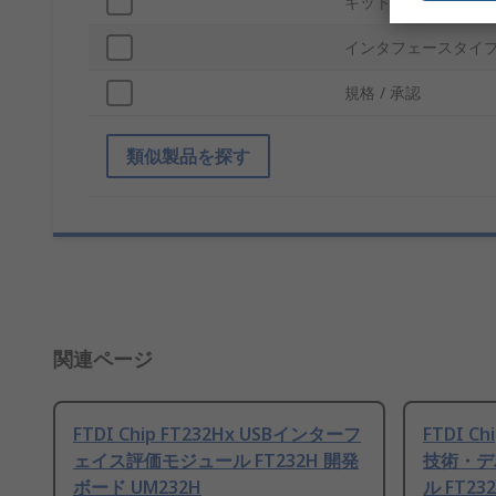
キット名
インタフェースタイ
規格 / 承認
類似製品を探す
関連ページ
FTDI Chip FT232Hx USBインターフ
FTDI 
ェイス評価モジュール FT232H 開発
技術・デ
ボード UM232H
ル FT23