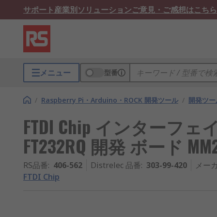
サポート
産業別ソリューション
ご意見・ご感想はこちら
メニュー
型番
/
Raspberry Pi・Arduino・ROCK 開発ツール
/
開発ツー
FTDI Chip インター
FT232RQ 開発 ボード MM2
RS品番
:
406-562
Distrelec 品番
:
303-99-420
メー
FTDI Chip