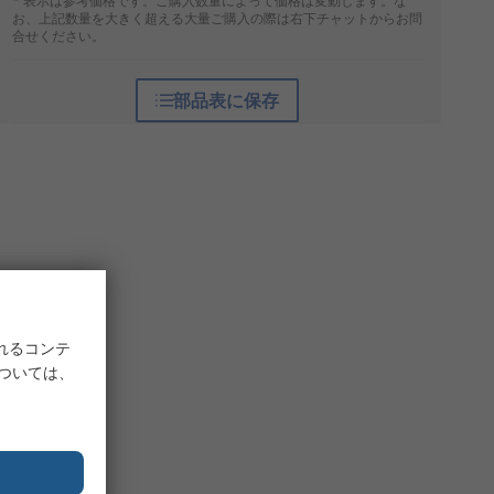
* 表示は参考価格です。ご購入数量によって価格は変動します。な
お、上記数量を大きく超える大量ご購入の際は右下チャットからお問
合せください。
部品表に保存
れるコンテ
については、