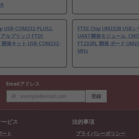
2R
ip USB-COM232-PLUS2,
FTDI Chip UM232R US
リアルブリッジ FTDI
UART開発モジュール, CMO
H 開発キット USB-COM232-
FT232RL 開発 ボード UM23
MHz
Emailアドレス
登録
サービス
法的事項
ポート
プライバシーポリシー