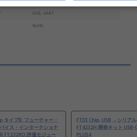
インターフェイス開発ツール
プ
USB, UART
RoHS
Chip タイプB, フューチャー・
FTDI Chip, USB →シリアル
バイス・インターナショナ
FT4232H 開発キット USB-
2R FT232RQ 評価モジュー
PLUS4