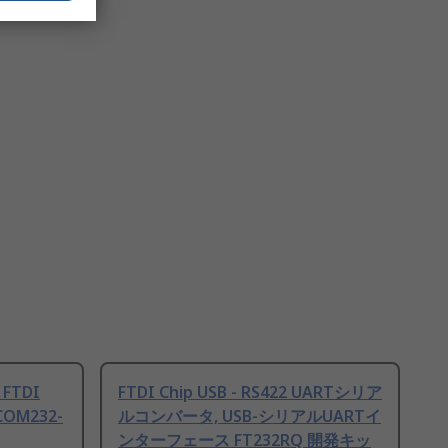
 FTDI
FTDI Chip USB - RS422 UARTシリア
COM232-
ルコンバータ, USB-シリアルUARTイ
ンターフェース FT232RQ 開発キッ