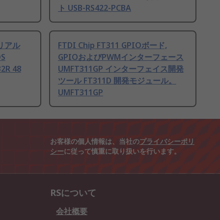
ト USB-RS422-PCBA
Bシリアル
FTDI Chip FT311 GPIOボード,
S
GPIOおよびPWMインターフェース
2R 48
UMFT311GP インターフェイス開発
ツール FT311D 開発モジュール。
UMFT311GP
お客様の個人情報は、当社の
プライバシーポリ
シー
に従って慎重に取り扱いを行います。
RSについて
会社概要