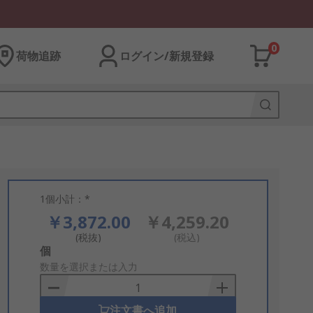
0
荷物追跡
ログイン/新規登録
1個小計：*
￥3,872.00
￥4,259.20
(税抜)
(税込)
Add
個
to
数量を選択または入力
Basket
注文書へ追加