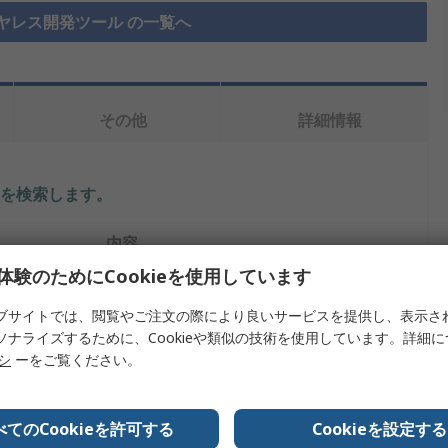
ヤレス開発ツール の一覧へ
その他
詳細情報
を検索します。
内容
体験のためにCookieを使用しています
FTDI Chip
ブサイトでは、閲覧やご注文の際により良いサービスを提供し、表示さ
通信 / ワイヤレス開発ツール
ソナライズするために、Cookieや類似の技術を使用しています。詳細
リシ
ーをご覧ください。
開発 ボード
FT232RQ
べてのCookieを許可する
Cookieを設定する