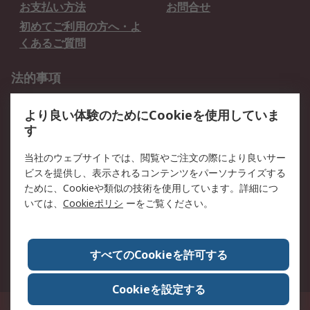
お支払い方法
お問合せ
初めてご利用の方へ・よ
くあるご質問
法的事項
プライバシーポリシー
ご利用規約
より良い体験のためにCookieを使用していま
クッキーポリシー
す
RSについて
当社のウェブサイトでは、閲覧やご注文の際により良いサー
ビスを提供し、表示されるコンテンツをパーソナライズする
会社概要
採用情報
ために、Cookieや類似の技術を使用しています。詳細につ
プレスリリース＆お知ら
コーポレートサイト
いては、
Cookieポリシ
ーをご覧ください。
せ
全世界のRS
RSの歴史
すべてのCookieを許可する
ESGへの取り組み（英語）
認証について
Cookieを設定する
〒240-0005 神奈川県横浜市保土ヶ谷区神戸町134番地 横浜ビジネスパーク ウ