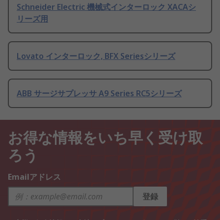
Schneider Electric 機械式インターロック XACAシ
リーズ用
Lovato インターロック, BFX Seriesシリーズ
ABB サージサプレッサ A9 Series RC5シリーズ
お得な情報をいち早く受け取
ろう
Emailアドレス
登録