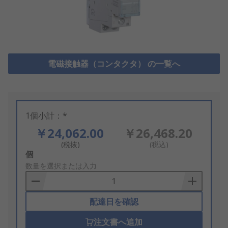
電磁接触器（コンタクタ） の一覧へ
1個小計：*
￥24,062.00
￥26,468.20
(税抜)
(税込)
Add
個
to
数量を選択または入力
Basket
配達日を確認
注文書へ追加