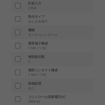
許容入力
2.9VA
取付タイプ
ねじ止め端子
機能
モータコントロール
通常端子構成
1 NO / 1 NC
補助接点数
2
補助コンタクト構成
1 NO / 1 NC
終端処理
ねじ
コントロール回路電圧UC
230V ac