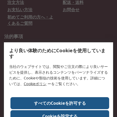
注文方法
配送・送料
お支払い方法
お問合せ
初めてご利用の方へ・よ
くあるご質問
法的事項
プライバシーポリシー
ご利用規約
より良い体験のためにCookieを使用していま
クッキーポリシー
す
RSについて
当社のウェブサイトでは、閲覧やご注文の際により良いサー
ビスを提供し、表示されるコンテンツをパーソナライズする
会社概要
採用情報
ために、Cookieや類似の技術を使用しています。詳細につ
プレスリリース＆お知ら
コーポレートサイト
いては、
Cookieポリシ
ーをご覧ください。
せ
全世界のRS
RSの歴史
すべてのCookieを許可する
ESGへの取り組み（英語）
認証について
Cookieを設定する