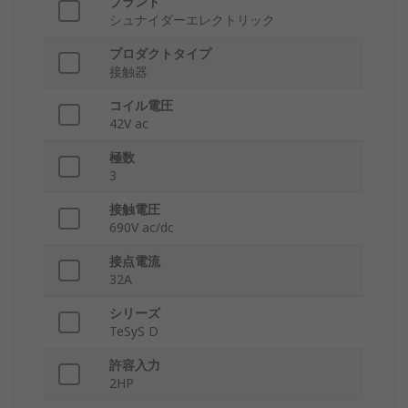
ブランド
シュナイダーエレクトリック
プロダクトタイプ
接触器
コイル電圧
42V ac
極数
3
接触電圧
690V ac/dc
接点電流
32A
シリーズ
TeSyS D
許容入力
2HP