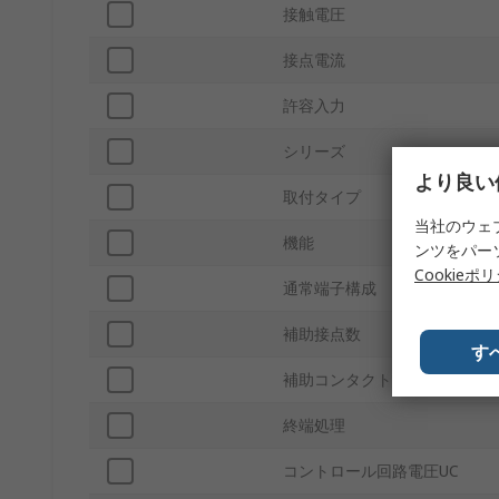
接触電圧
接点電流
許容入力
シリーズ
より良い
取付タイプ
当社のウェ
機能
ンツをパー
Cookieポ
通常端子構成
補助接点数
す
補助コンタクト構成
終端処理
コントロール回路電圧UC