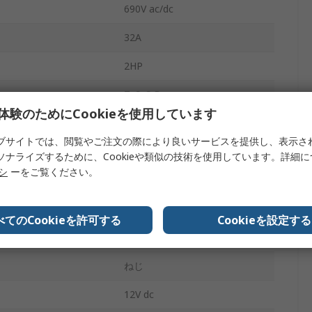
690V ac/dc
32A
2HP
TeSyS D
体験のためにCookieを使用しています
DINレール
ブサイトでは、閲覧やご注文の際により良いサービスを提供し、表示さ
モータコントロール, 抵抗負荷
ソナライズするために、Cookieや類似の技術を使用しています。詳細
リシ
ーをご覧ください。
3 NO
2
べてのCookieを許可する
Cookieを設定する
1 NO / 1 NC
ねじ
12V dc