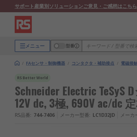
サポート
産業別ソリューション
ご意見・ご感想はこちら
メニュー
型番
/
FAセンサ・制御機器
/
コンタクタ・補助接点
/
電磁接
RS Better World
Schneider Electric Te
12V dc, 3極, 690V ac/dc 
RS品番
:
744-7406
メーカー型番
:
LC1D32JD
メーカ