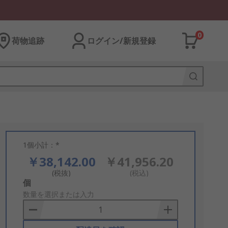
0
荷物追跡
ログイン/新規登録
1個小計：*
￥38,142.00
￥41,956.20
(税抜)
(税込)
Add
個
to
数量を選択または入力
Basket