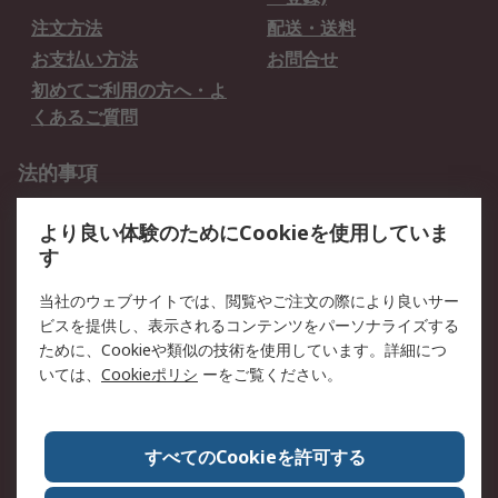
注文方法
配送・送料
お支払い方法
お問合せ
初めてご利用の方へ・よ
くあるご質問
法的事項
プライバシーポリシー
ご利用規約
より良い体験のためにCookieを使用していま
クッキーポリシー
す
RSについて
当社のウェブサイトでは、閲覧やご注文の際により良いサー
ビスを提供し、表示されるコンテンツをパーソナライズする
会社概要
採用情報
ために、Cookieや類似の技術を使用しています。詳細につ
プレスリリース＆お知ら
コーポレートサイト
いては、
Cookieポリシ
ーをご覧ください。
せ
全世界のRS
RSの歴史
すべてのCookieを許可する
ESGへの取り組み（英語）
認証について