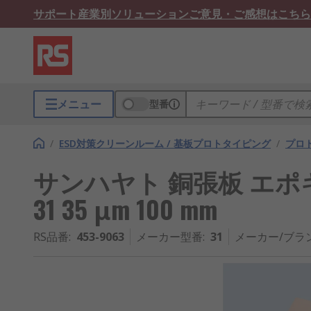
サポート
産業別ソリューション
ご意見・ご感想はこちら
メニュー
型番
/
ESD対策クリーンルーム / 基板プロトタイピング
/
プロ
サンハヤト 銅張板 エポ
31 35 μm 100 mm
RS品番
:
453-9063
メーカー型番
:
31
メーカー/ブラ