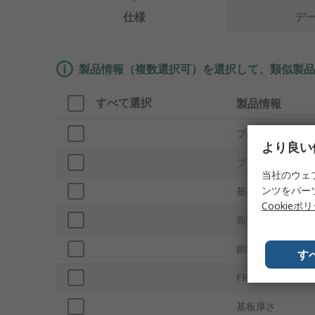
仕様
デ
製品情報（複数選択可）を選択して、類似製品
すべて選択
製品情報
ブランド
より良い
プロダクトタイプ
当社のウェ
ンツをパー
基板材質
Cookieポ
面数
銅箔厚さ
す
FRグレード
基板厚さ