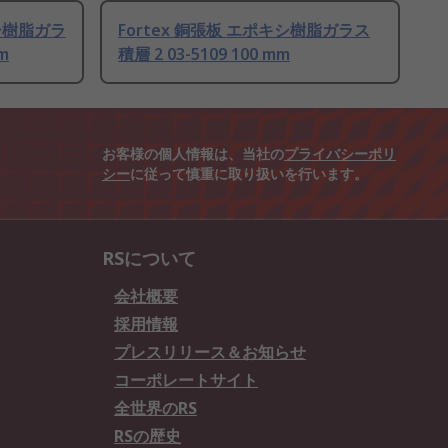
シ樹脂ガラ
Fortex 銅張板 エポキシ樹脂ガラス
m
積層 2 03-5109 100 mm
お客様の個人情報は、当社の
プライバシーポリ
シー
に従って慎重に取り扱いを行います。
RSについて
会社概要
採用情報
プレスリリース＆お知らせ
コーポレートサイト
全世界のRS
RSの歴史