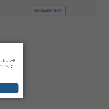
部品表に保存
れるコンテ
については、