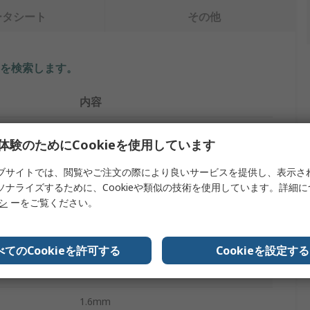
ータシート
その他
を検索します。
内容
サンハヤト
体験のためにCookieを使用しています
銅張板
ブサイトでは、閲覧やご注文の際により良いサービスを提供し、表示さ
ソナライズするために、Cookieや類似の技術を使用しています。詳細
エポキシ樹脂ガラス積層
リシ
ーをご覧ください。
1
35μm
べてのCookieを許可する
Cookieを設定する
FR4
1.6mm