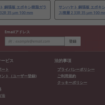
ト 銅張板 エポキシ樹脂ガラ
サンハヤト 銅張板 エポキ
2R 35 μm 100 mm
ス積層 2 33R 35 μm 100 m
Emailアドレス
登録
サービス
法的事項
ポート
プライバシーポリシー
ウント（ユーザー登録)
ご利用規約
クッキーポリシー
料
方法