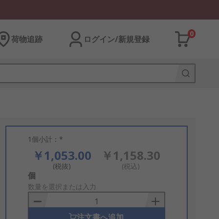
0
荷物追跡
ログイン/新規登録
1個小計：*
￥1,053.00
￥1,158.30
(税抜)
(税込)
Add
個
to
数量を選択または入力
Basket
注文書へ追加