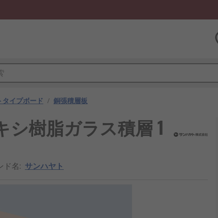
トタイプボード
/
銅張積層板
キシ樹脂ガラス積層 1
ンド名
:
サンハヤト