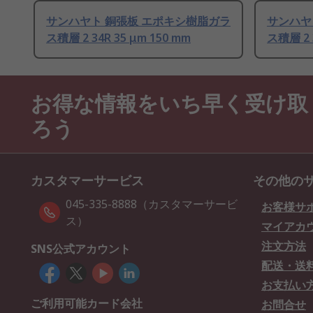
サンハヤト 銅張板 エポキシ樹脂ガラ
サンハヤ
ス積層 2 34R 35 μm 150 mm
ス積層 2 3
お得な情報をいち早く受け取
ろう
カスタマーサービス
その他の
045-335-8888（カスタマーサービ
お客様サ
ス）
マイアカ
注文方法
SNS公式アカウント
配送・送
お支払い
ご利用可能カード会社
お問合せ