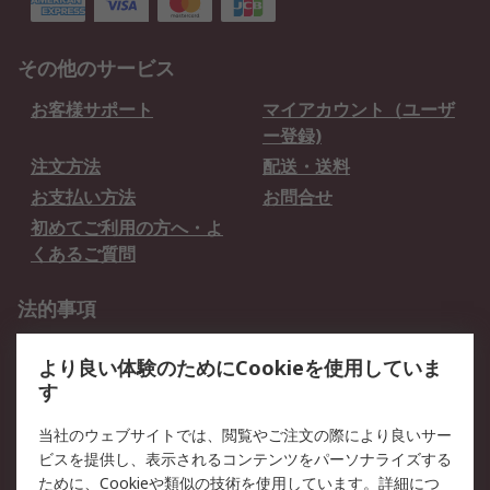
その他のサービス
お客様サポート
マイアカウント（ユーザ
ー登録)
注文方法
配送・送料
お支払い方法
お問合せ
初めてご利用の方へ・よ
くあるご質問
法的事項
プライバシーポリシー
ご利用規約
より良い体験のためにCookieを使用していま
クッキーポリシー
す
RSについて
当社のウェブサイトでは、閲覧やご注文の際により良いサー
ビスを提供し、表示されるコンテンツをパーソナライズする
会社概要
採用情報
ために、Cookieや類似の技術を使用しています。詳細につ