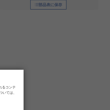
部品表に保存
れるコンテ
については、