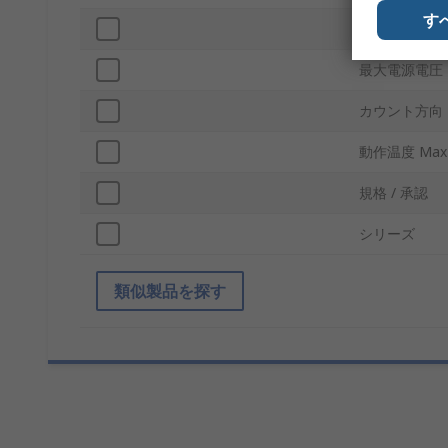
す
取付タイプ
最大電源電圧
カウント方向
動作温度 Max
規格 / 承認
シリーズ
類似製品を探す