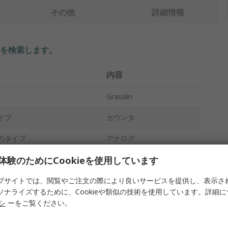
その他
詳細情報
を検索します。
内容
Grasslin
イプ
カウンタ
のタイプ
アナログ
体験のためにCookieを使用しています
アワーメータ
クランプ
ブサイトでは、閲覧やご注文の際により良いサービスを提供し、表示さ
ソナライズするために、Cookieや類似の技術を使用しています。詳細
リセットなし
リシ
ーをご覧ください。
6