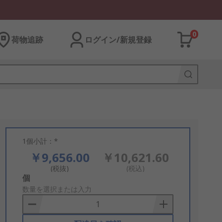
0
荷物追跡
ログイン/新規登録
1個小計：*
￥9,656.00
￥10,621.60
(税抜)
(税込)
Add
個
to
数量を選択または入力
Basket