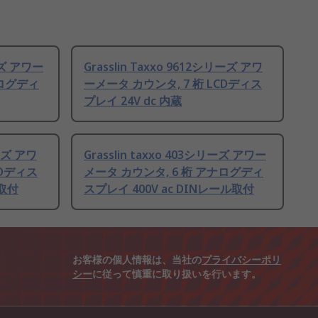
リーズ アワー
Grasslin Taxxo 9612シリーズ アワ
ナログディ
ーメータ カウンタ, 7 桁 LCDディス
プレイ 24V dc 内蔵
リーズ アワ
Grasslin taxxo 403シリーズ アワー
CDディス
メータ カウンタ, 6 桁 アナログディ
ル取付
スプレイ 400V ac DINレール取付
お客様の個人情報は、当社の
プライバシーポリ
シー
に従って慎重に取り扱いを行います。