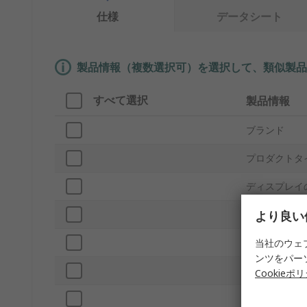
仕様
データシート
製品情報（複数選択可）を選択して、類似製品
すべて選択
製品情報
ブランド
プロダクトタ
ディスプレイ
より良い
機能
接続タイプ
当社のウェ
ンツをパー
リセット方法
Cookieポ
表示桁数