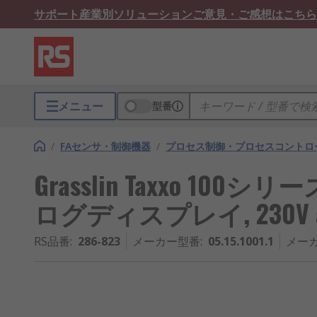
サポート
産業別ソリューション
ご意見・ご感想はこちら
メニュー
型番
/
FAセンサ・制御機器
/
プロセス制御・プロセスコントロ
Grasslin Taxxo 100シ
ログディスプレイ, 230V a
RS品番
:
286-823
メーカー型番
:
05.15.1001.1
メー