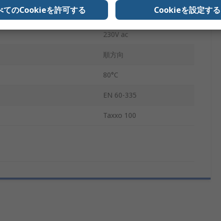
べてのCookieを許可する
Cookieを設定する
内蔵
230V ac
順方向
80°C
EN 60-335
Taxxo 100